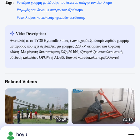
Tags:
#
εναέρια γραμμή μετάδοσης που δένει με σπάγγο τον εξοπλισμό
#
αγωγός που δένει με σπάγγο τον εξοπλισμό
#
εξοπλισμός κατασκευής γραμμών μετάδοσης
Video Description:
Ανακαλύψτε το TY30 Hydraulic Puller, έναν ισχυρό εξοπλισμό χορδών γραμμής
μεταφοράς που έχει σχεδιαστεί για γραμμές 220 kV σε ορεινά και λοφώδη
εδάφη. Με μέγιστη διακοπτόμενη έλξη 30 kN, εξασφαλίζει αποτελεσματική
σύνδεση καλωδίων OPGW ή ADSS. Ιδανικό για δύσκολα περιβάλλοντα!
Related Videos
02:45
04:13
Γραμμή μετάδοσης που δένει με
Υδραυλικοί ανελκυστήρες τυμπάνων
boyu
σπάγγο τους υδραυλικούς
Product