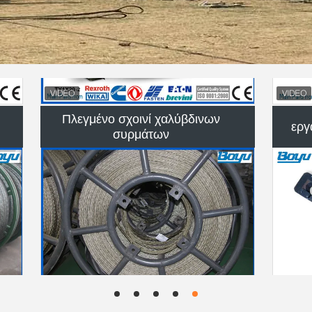
Πλεγμένο σχοινί χαλύβδινων
εργ
συρμάτων
Εναέρια γραμμή που δένει με
έντα
σπάγγο τον εξοπλισμό