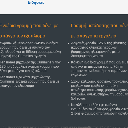
Ειδήσεις
Εναέρια γραμμή που δένει με
Γραμμή μετάδοσης που δένε
σπάγγο τον εξοπλισμό
με σπάγγο τα εργαλεία
Υδραυλική Tensioner 2x45kN εναέρια
Ασφαλές φορτίο 125% της μέγιστης
γραμμή που δένει με σπάγγο τον
ικανότητας κλίμακας γερανών
εξοπλισμό για τη δίδυμη συσσωρευμένη
βιομηχανίας ηλεκτρονικής με το
μηχανή της Cummins αγωγών
δυναμόμετρο χεριών
Tensioner μηχανών της Cummins 97kw
Κόκκινη εναέρια γραμμή που δένει με
130hp υδραυλική εναέρια γραμμή που
σπάγγο τη μηχανική τρύπα 76mm
δένει με σπάγγο τον εξοπλισμό
τυμπάνων ανελκυστήρων τυμπάνων
εργαλείων
Tensioner εξολκέων μηχανών της
Cummins εναέρια γραμμή που δένει με
Σχοινί καλωδίων φραγμών τροχαλιώ
σπάγγο τον εξοπλισμό
μοχλών που τραβά εκτιμημένη
ικανότητα ανύψωσης φορτίων σχοιν
καλωδίων ανελκυστήρων τη βαρούλ
5,4 τόνος
Καλώδιο που δένει με σπάγγο
εκτιμημένο το κύλινδρος φορτίο 20k
2Tons φιαγμένο από νάυλον ή αργίλι
μή μετάδοσης που δένει με σπάγγο τον εξοπλισμό προμηθευτής. © 2014 - 2026 Yixi