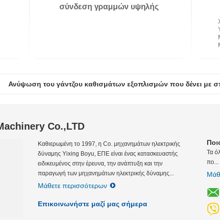
σύνδεση γραμμών υψηλής
τάσης χάλυβα σχοινιών
γαλβανισμένη
Η ρόδα χάλυβα τύπων γάντζων που δένει με σπάγγο τους φρα
 Machinery Co.,LTD
Ποι
Καθιερωμένη το 1997, η Co. μηχανημάτων ηλεκτρικής
Τα ό
δύναμης Yixing Boyu, ΕΠΕ είναι ένας κατασκευαστής
πο...
ειδικευμένος στην έρευνα, την ανάπτυξη και την
παραγωγή των μηχανημάτων ηλεκτρικής δύναμης...
Μάθ
Μάθετε περισσότερων
Επικοινωνήστε μαζί μας σήμερα