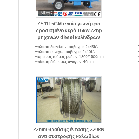
α
ZS1115GM ενιαία γεννήτρια
δροσισμένο νερό 16kw 22hp
μηχανών diesel κυλίνδρων
Ανώτατο διαλείπον τράβηγμα
: 2x45kN
Ανώτατο συνεχές τράβηγμα
: 2x40kN
Διάμετρος ταύρος-ροδών
: 1300/1500mm
Ανώτατη διάμετρος αγωγών
: 40mm
22mm θραύσης έντασης 320kN
αντι συστροφής καλωδίων