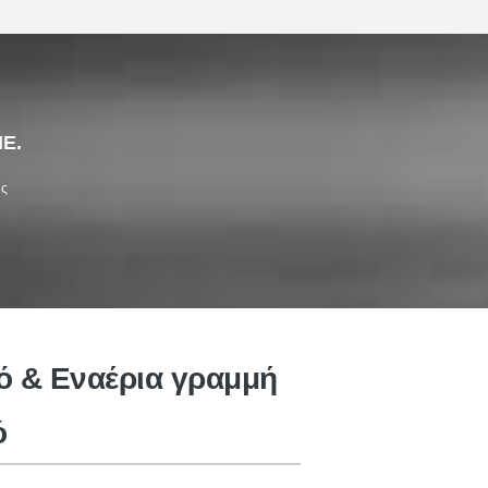
ΠΕ.
ής
ό & Εναέρια γραμμή
ό