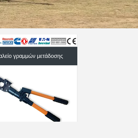
αλείο γραμμών μετάδοσης
ση που δένει με σπάγγο τον
εξοπλισμό