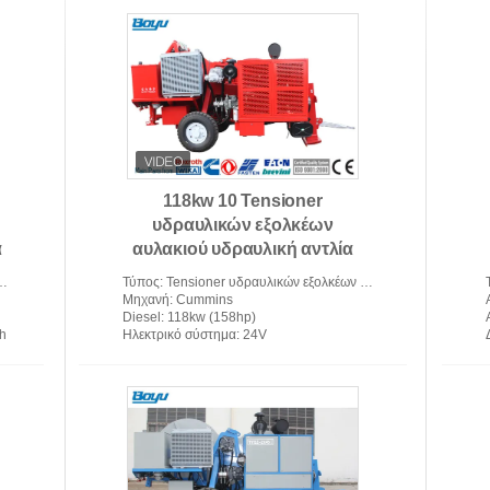
118kw 10 Tensioner
υδραυλικών εξολκέων
α
αυλακιού υδραυλική αντλία
γερμανικό Rexroth μηχανών
Τύπος
: Tensioner υδραυλικών εξολκέων μηχανή για τη γραμμή μετάδοσης που δένει με σπάγγο τον εξοπλισμό
Μηχανή
: Cummins
Diesel
: 118kw (158hp)
/h
Ηλεκτρικό σύστημα
: 24V