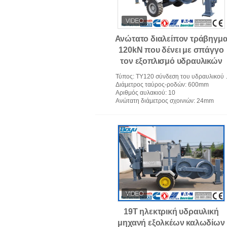
Ανώτατο διαλείπον τράβηγμ
120kN που δένει με σπάγγο
τον εξοπλισμό υδραυλικών
εξολκέων
Τύπος
: TY120 σύνδεση του υδραυλικού εξολκέα εξοπλισμού
Διάμετρος ταύρος-ροδών
: 600mm
Αριθμός αυλακιού
: 10
Ανώτατη διάμετρος σχοινιών
: 24mm
19T ηλεκτρική υδραυλική
μηχανή εξολκέων καλωδίων