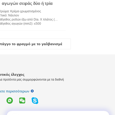
αγωγών σειράς δύο ή τρία
συσσωρευμένες
Χρώμα
: Κρέμα-χρωματισμένος
Υλικό
: Νάυλον
Μέγεθος ροδών έξω από Dia. Χ πλάτος (χιλ.)
: 660x100
Μέγεθος αγωγών (mm2)
: ≤500
γμούς, υπηρεσία αρπάζει τους φραγμούς 20kN 120mm διάμετρος
οτικός έλεγχος
λα προϊόντα μας συμμορφώνονται με τα διεθνή 
ετε περισσότερων