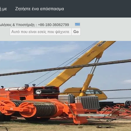
ς που δένει με σπάγγο τον
ή με
Ζητήστε ένα απόσπασμα
εξοπλισμό
ωλήσεις & Υποστήριξη：
+86-180-36062799
Go
υλικός εξολκέας καλωδίων