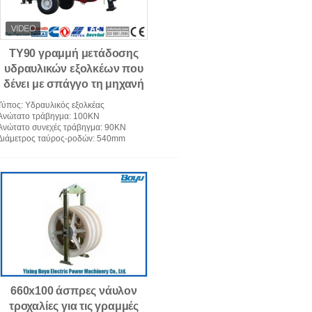
TY90 γραμμή μετάδοσης
υδραυλικών εξολκέων που
δένει με σπάγγο τη μηχανή
της Cummins εξοπλισμού
Τύπος
: Υδραυλικός εξολκέας
Ανώτατο τράβηγμα
: 100KN
Ανώτατο συνεχές τράβηγμα
: 90KN
Διάμετρος ταύρος-ροδών
: 540mm
660x100 άσπρες νάυλον
τροχαλίες για τις γραμμές