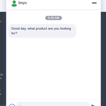
boyu
5:35 AM
ι
Αίτηση κράτησης
Good day, what product are you looking 
for?
Στείλετε
sgs
E-Mail
Sitemap
|
Mobile Site
ν
ιών
κο
n
ο
ng Boyu Electric Power Machinery Co.,LTD. All