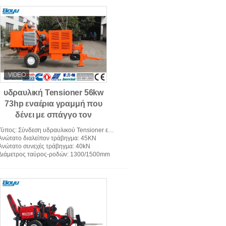
υδραυλική Tensioner 56kw
73hp εναέρια γραμμή που
δένει με σπάγγο τον
εξοπλισμό
Τύπος
: Σύνδεση υδραυλικού Tensioner εξοπλισμού
Ανώτατο διαλείπον τράβηγμα
: 45KN
Ανώτατο συνεχές τράβηγμα
: 40kN
Διάμετρος ταύρος-ροδών
: 1300/1500mm