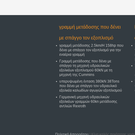
γραμμή μετάδοσης που δένει
με σπάγγο τον εξοπλισμό
γραμμή μετάδοσης 2.5km/H 158hp που
δένει με σπάγγο τον εξοπλισμό για την
εναέρια γραμμή
Γραμμή μετάδοσης που δένει με
σπάγγο τη μηχανή υδραυλικών
εξολκέων εξοπλισμού 60kN με τη
μηχανή της Cummins
υπερυψωμένη ένταση 380kN 38Tons
που δένει με σπάγγο τον υδραυλικό
εξολκέα καλωδίων αγωγών εξοπλισμού
Γερμανική μηχανή υδραυλικών
εξολκέων γραμμών 60kn μετάδοσης
αντλιών Rexroth
Πολιτική Απορρήτου
| Κίνα καλός ποιότητας γραμ