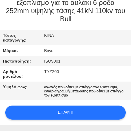
ΈΛΕΓΧΟΣ
εξοπλισμό για το αυλάκι 6 ρόδα
252mm υψηλής τάσης 41kN 110kv του
Bull
ΜΑΣ
ΕΛΆΤΕ
Τόπος
ΚΊΝΑ
ΣΕ
καταγωγής:
ΕΠΑΦΉ
Μάρκα:
Boyu
ΜΕ
Πιστοποίηση:
ISO9001
Αριθμό
TYZ200
ΕΙΔΉΣΕΙΣ
μοντέλου:
Υψηλό φως:
,
αγωγός που δένει με σπάγγο τον εξοπλισμό
εναέρια γραμμή μετάδοσης που δένει με σπάγγο
ΖΗΤΉΣΤΕ
τον εξοπλισμό
ΈΝΑ
ΕΠΑΦΉ!
ΑΠΌΣΠΑΣΜΑ