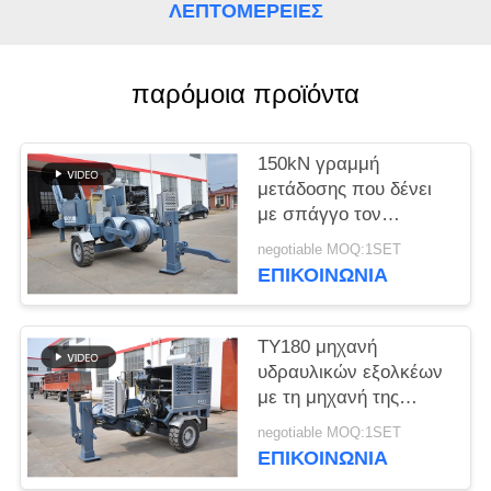
SITEMAP
ΛΕΠΤΟΜΈΡΕΙΕΣ
PRIVACY
παρόμοια προϊόντα
POLICY
150kN γραμμή
μετάδοσης που δένει
με σπάγγο τον
υδραυλικό εξολκέα
negotiable MOQ:1SET
1400 R/Min
ΕΠΙΚΟΙΝΩΝΊΑ
εξοπλισμού
TY180 μηχανή
υδραυλικών εξολκέων
με τη μηχανή της
Cummins για την
negotiable MOQ:1SET
εναέρια γραμμή
ΕΠΙΚΟΙΝΩΝΊΑ