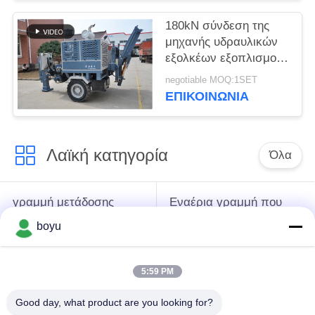
180kN σύνδεση της
μηχανής υδραυλικών
εξολκέων εξοπλισμού
για τη γραμμή
negotiable MOQ:1SET
μετάδοσης
ΕΠΙΚΟΙΝΩΝΊΑ
Λαϊκή κατηγορία
Όλα
γραμμή μετάδοσης
Εναέρια γραμμή που
που δένει με σπάγγο
δένει με σπάγγο τον
boyu
τον εξοπλισμό
εξοπλισμό
5:59 PM
ένταση που δένει με
Αντι σχοινί καλωδίων
σπάγγο τον
συστροφής
Good day, what product are you looking for?
εξοπλισμό