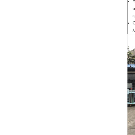
Υ
σ
ε
Ο
λ