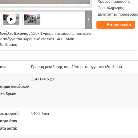
Χρόνος παράδοσης:
Όροι πληρωμής:
Δυνατότητα προσφοράς
Επικοινωνία
Μεγάλες Εικόνας :
150kN γραμμή μετάδοσης που δένει
ε σπάγγο τον υδραυλικό εξολκέα 1400 R/Min
εξοπλισμού
πος:
Γραμμή μετάδοσης που δένει με σπάγγο τον εξοπλισμό
114×144.5 χιλ.
ύπημα διαμέτρων
υλίνδρων:
ριστροφική
1400 r/min
ύτητα όταν
ιστη ροπή: