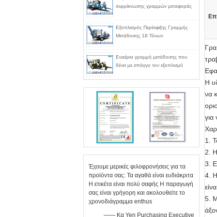
συρρίκνωσης γραμμών μεταφοράς
Επ
Εξοπλισμός Περίσφιξης Γραμμής
Μετάδοσης 18 Τόνων
Γρα
Εναέρια γραμμή μετάδοσης που
τρα
δένει με σπάγγο τον εξοπλισμό
Εφα
Η υ
να 
ορι
για
Χαρ
1. 
2. 
3. 
Έχουμε μερικές φιλοφρονήσεις για τα
4. 
προϊόντα σας: Τα αγαθά είναι ευδιάκριτα
Η ετικέτα είναι πολύ σαφής Η παραγωγή
είνα
σας είναι γρήγορη και ακολουθείτε το
5. 
χρονοδιάγραμμα enthus
άξο
—— Κα Yen Purchasing Executive