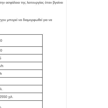
ην ασφάλεια της λειτουργίας όταν βγαίνει
γχου μπορεί να διαμορφωθεί για να
80
50
5
m/h
/h
λ.
550 χιλ.
λ.