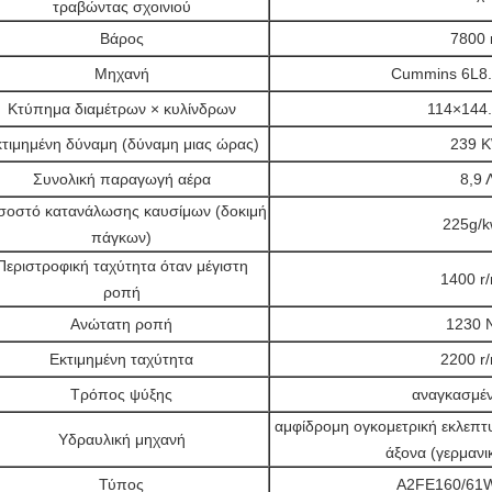
τραβώντας σχοινιού
Βάρος
7800 
Μηχανή
Cummins 6L8
Κτύπημα διαμέτρων × κυλίνδρων
114×144.5
τιμημένη δύναμη (δύναμη μιας ώρας)
239 
Συνολική παραγωγή αέρα
8,9 
σοστό κατανάλωσης καυσίμων (δοκιμή
225g/k
πάγκων)
Περιστροφική ταχύτητα όταν μέγιστη
1400 r
ροπή
Ανώτατη ροπή
1230 
Εκτιμημένη ταχύτητα
2200 r
Τρόπος ψύξης
αναγκασμέ
αμφίδρομη ογκομετρική εκλεπτ
Υδραυλική μηχανή
άξονα (γερμανι
Τύπος
A2FE160/61