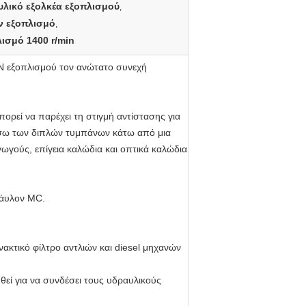
υλικό εξολκέα εξοπλισμού
,
ν εξοπλισμό
,
ισμό 1400 r/min
N εξοπλισμού τον ανώτατο συνεχή
πορεί να παρέχει τη στιγμή αντίστασης για
μέσω των διπλών τυμπάνων κάτω από μια
γωγούς, επίγεια καλώδια και οπτικά καλώδια
νάυλον MC.
νακτικό φίλτρο αντλιών και diesel μηχανών
εί για να συνδέσει τους υδραυλικούς