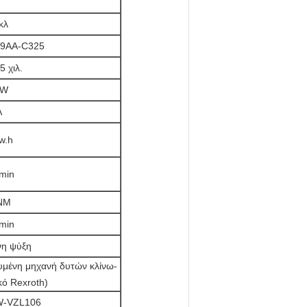
κλ
.9AA-C325
 χιλ.
KW
Λ
w.h
/min
NM
/min
νη ψύξη
υμένη μηχανή δυτών κλίνω-
κό Rexroth)
W-VZL106