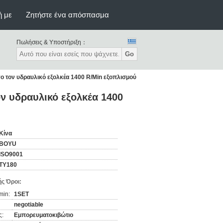
ή με
Ζητήστε ένα απόσπασμα
Πωλήσεις & Υποστήριξη：
Go
ο τον υδραυλικό εξολκέα 1400 R/Min εξοπλισμού
ν υδραυλικό εξολκέα 1400
Κίνα
BOYU
ISO9001
TY180
ς Όροι:
min:
1SET
negotiable
ς:
Εμπορευματοκιβώτιο