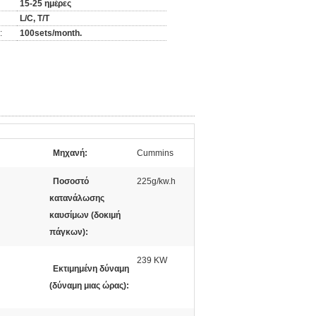
15-25 ημέρες
L/C, T/T
:
100sets/month.
Μηχανή:
Cummins
Ποσοστό
225g/kw.h
κατανάλωσης
καυσίμων (δοκιμή
πάγκων):
239 KW
Εκτιμημένη δύναμη
(δύναμη μιας ώρας):