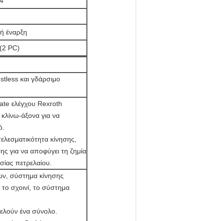
4
κή έναρξη
(2 PC)
stless και γδάρσιμο
late ελέγχου Rexroth
 κλίνω-άξονα για να
ό.
ελεσματικότητα κίνησης,
ης για να αποφύγει τη ζημία
σίας πετρελαίου.
ων, σύστημα κίνησης
 το σχοινί, το σύστημα
τελούν ένα σύνολο.