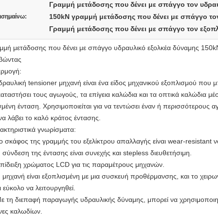
Γραμμή μετάδοσης που δένει με σπάγγο τον υδρα
150kN γραμμή μετάδοσης που δένει με σπάγγο το
ισημαίνω:
Γραμμή μετάδοσης που δένει με σπάγγο τον εξοπλ
μμή μετάδοσης που δένει με σπάγγο υδραυλικό εξολκέα δύναμης 150k
βώντας
ρμογή:
δραυλική tensioner μηχανή είναι ένα είδος μηχανικού εξοπλισμού που μ
καταστήσει τους αγωγούς, τα επίγεια καλώδια και τα οπτικά καλώδια 
σμένη ένταση. Χρησιμοποιείται για να τεντώσει έναν ή περισσότερους α
 να λάβει το καλό κράτος έντασης.
ακτηριστικά γνωρίσματα:
Το σκάφος της γραμμής του εξελίκτρου απαλλαγής είναι wear-resistant 
Η σύνδεση της έντασης είναι συνεχής και stepless διευθετήσιμη.
Επίδειξη χρώματος LCD για τις παραμέτρους μηχανών.
Η μηχανή είναι εξοπλισμένη με μια συσκευή προθέρμανσης, και το χειρω
ι εύκολο να λειτουργηθεί.
Με τη διεπαφή παραγωγής υδραυλικής δύναμης, μπορεί να χρησιμοποιηθ
νες καλωδίων.