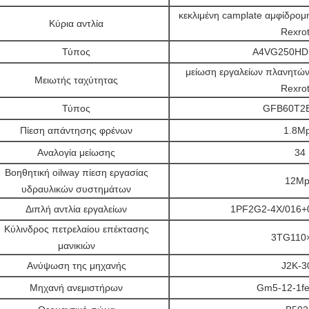
κεκλιμένη camplate αμφίδρομη
Κύρια αντλία
Rexro
Τύπος
A4VG250HD
μείωση εργαλείων πλανητών
Μειωτής ταχύτητας
Rexro
Τύπος
GFB60T2B
Πίεση απάντησης φρένων
1.8M
Αναλογία μείωσης
34
Βοηθητική oilway πίεση εργασίας
12Mp
υδραυλικών συστημάτων
Διπλή αντλία εργαλείων
1PF2G2-4X/016
Κύλινδρος πετρελαίου επέκτασης
3TG110
μανικιών
Ανύψωση της μηχανής
J2K-3
Μηχανή ανεμιστήρων
Gm5-12-1fe