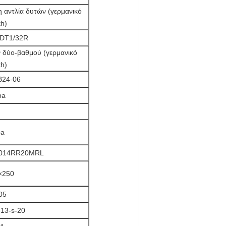
 αντλία δυτών (γερμανικό
th)
DT1/32R
 δύο-βαθμού (γερμανικό
th)
24-06
pa
a
+014RR20MRL
×250
05
13-s-20