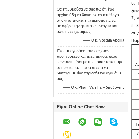
6. 
Θα επιθυμούσα να σας πω ότι έχω
ξαφ
αρχίσει ήδη να διανέμω τον κατάλογο
7. 
στις αιγυπτιακές επιχειρήσεις για να
8. 
μεταφέρω την ηλεκτρική ενέργεια και
όλες τις επιχειρήσεις
συγ
Πα
—— Ο κ. Mostafa Abolila
Έχουμε αγοράσει από σας στον
προηγούμενο και εμείς είμαστε πολύ
ικανοποιημένοι με την ποιότητα και την
Α
υπηρεσία σας. Τώρα πρέπει να
διατάξουμε λίγο περισσότερα αγαθά με
σας.
—— Ο κ. Pham Van Ha – διευθυντής
Είμαι Online Chat Now
Γ