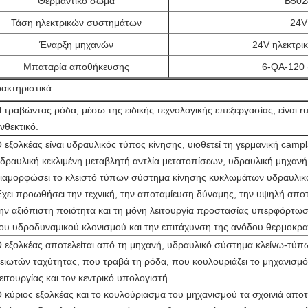
Θερμαντικό σώμα
B502
Τάση ηλεκτρικών συστημάτων
24V
Έναρξη μηχανών
24V ηλεκτρι
Μπαταρία αποθήκευσης
6-QA-120 
ακτηριστικά
 τραβώντας ρόδα, μέσω της ειδικής τεχνολογικής επεξεργασίας, είναι ru
νθεκτικό.
 εξολκέας είναι υδραυλικός τύπος κίνησης, υιοθετεί τη γερμανική camp
δραυλική κεκλιμένη μεταβλητή αντλία μετατοπίσεων, υδραυλική μηχανή
ιαμορφώσει το κλειστό τύπων σύστημα κίνησης κυκλωμάτων υδραυλικ
χει προωθήσει την τεχνική, την αποταμίευση δύναμης, την υψηλή αποτ
ην αξιόπιστη ποιότητα και τη μόνη λειτουργία προστασίας υπερφόρτωσ
ου υδροδυναμικού κλονισμού και την επιτάχυνση της ανόδου θερμοκρα
 εξολκέας αποτελείται από τη μηχανή, υδραυλικό σύστημα κλείνω-τύπ
ειωτών ταχύτητας, που τραβά τη ρόδα, που κουλουριάζει το μηχανισμό
ειτουργίας και τον κεντρικό υπολογιστή.
 κύριος εξολκέας και το κουλούριασμα του μηχανισμού τα σχοινιά απο