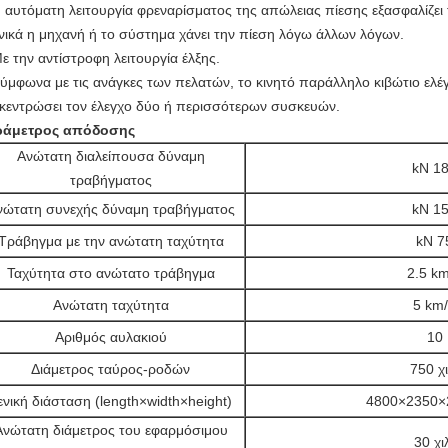
Η αυτόματη λειτουργία φρεναρίσματος της απώλειας πίεσης εξασφαλίζει τ
νικά η μηχανή ή το σύστημα χάνει την πίεση λόγω άλλων λόγων.
Με την αντίστροφη λειτουργία έλξης.
Σύμφωνα με τις ανάγκες των πελατών, το κινητό παράλληλο κιβώτιο ελέ
κεντρώσει τον έλεγχο δύο ή περισσότερων συσκευών.
ράμετρος απόδοσης
Ανώτατη διαλείπουσα δύναμη
kN 1
τραβήγματος
νώτατη συνεχής δύναμη τραβήγματος
kN 1
Τράβηγμα με την ανώτατη ταχύτητα
kN 7
Ταχύτητα στο ανώτατο τράβηγμα
2.5 k
Ανώτατη ταχύτητα
5 km
Αριθμός αυλακιού
10
Διάμετρος ταύρος-ροδών
750 χι
ενική διάσταση (length×width×height)
4800×2350×2
Ανώτατη διάμετρος του εφαρμόσιμου
30 χι