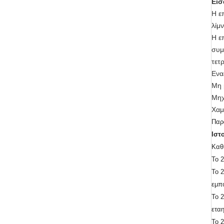
Εισ
Η ε
λίμ
Η ε
συμ
τετ
Ενα
Μη 
Μηχ
Χαμ
Παρ
Ιστ
Καθ
Το 
Το 
εμπ
Το 
ετα
Το 