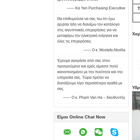
—— Κα Yen Purchasing Executive
Τ
Θα επιθυμούσα να σας πω ότι έχω
αρχίσει ήδη να διανέμω τον κατάλογο
στις αιγυπτιακές επιχειρήσεις για να
Χαρ
μεταφέρω την ηλεκτρική ενέργεια και
όλες τις επιχειρήσεις
—— Ο κ. Mostafa Abolila
Έχουμε αγοράσει από σας στον
προηγούμενο και εμείς είμαστε πολύ
ικανοποιημένοι με την ποιότητα και την
υπηρεσία σας. Τώρα πρέπει να
διατάξουμε λίγο περισσότερα αγαθά με
Υδρ
σας.
—— Ο κ. Pham Van Ha – διευθυντής
Είμαι Online Chat Now