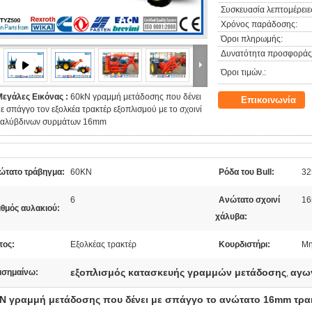
Συσκευασία λεπτομέρειε
Χρόνος παράδοσης:
Όροι πληρωμής:
Δυνατότητα προσφοράς
Όροι τιμών.:
Μεγάλες Εικόνας :
60kN γραμμή μετάδοσης που δένει
Επικοινωνία
ε σπάγγο τον εξολκέα τρακτέρ εξοπλισμού με το σχοινί
χαλύβδινων συρμάτων 16mm
ώτατο τράβηγμα:
60KN
Ρόδα του Bull:
3
6
Ανώτατο σχοινί
1
ιθμός αυλακιού:
χάλυβα:
πος:
Εξολκέας τρακτέρ
Κουρδιστήρι:
Μη
εξοπλισμός κατασκευής γραμμών μετάδοσης
αγωγ
ισημαίνω:
,
N γραμμή μετάδοσης που δένει με σπάγγο το ανώτατο 16mm τρακ