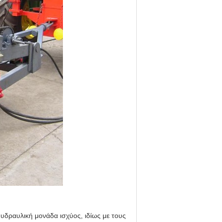
 υδραυλική μονάδα ισχύος, ιδίως με τους