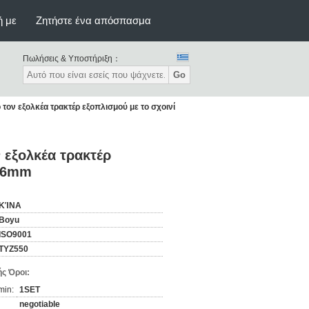
ή με
Ζητήστε ένα απόσπασμα
Πωλήσεις & Υποστήριξη：
Go
τον εξολκέα τρακτέρ εξοπλισμού με το σχοινί
 εξολκέα τρακτέρ
 16mm
ΚΊΝΑ
Boyu
ISO9001
TYZ550
ς Όροι:
min:
1SET
negotiable