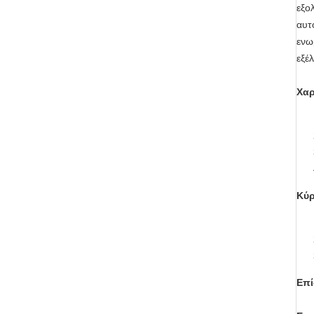
εξο
αυτ
ενω
εξέ
Χαρ
Κύρ
Επ