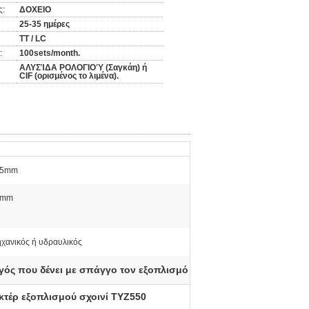
ς:
ΔΟΧΕΙΟ
25-35 ημέρες
TT / LC
:
100sets/month.
ΑΛΥΣΊΔΑ ΡΟΛΟΓΙΟΎ (Σαγκάη) ή
CIF (ορισμένος το λιμένα).
25mm
6mm
χανικός ή υδραυλικός
ός που δένει με σπάγγο τον εξοπλισμό
τέρ εξοπλισμού σχοινί TYZ550