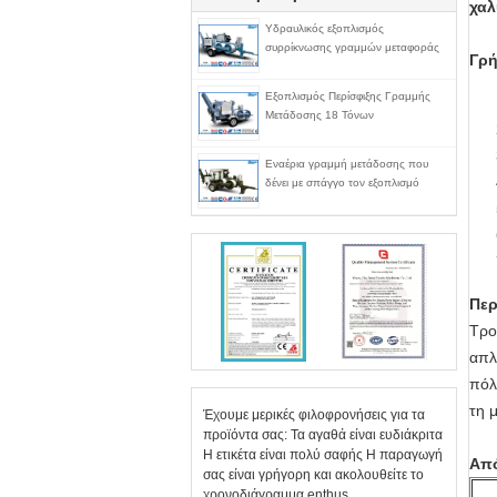
χαλ
Υδραυλικός εξοπλισμός
συρρίκνωσης γραμμών μεταφοράς
Γρή
Εξοπλισμός Περίσφιξης Γραμμής
Μετάδοσης 18 Τόνων
Εναέρια γραμμή μετάδοσης που
δένει με σπάγγο τον εξοπλισμό
Περ
Τρο
απλ
πόλ
τη 
Έχουμε μερικές φιλοφρονήσεις για τα
προϊόντα σας: Τα αγαθά είναι ευδιάκριτα
Η ετικέτα είναι πολύ σαφής Η παραγωγή
Απ
σας είναι γρήγορη και ακολουθείτε το
χρονοδιάγραμμα enthus