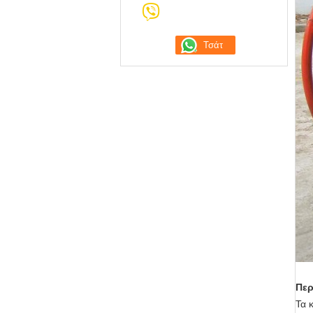
Περ
Τα 