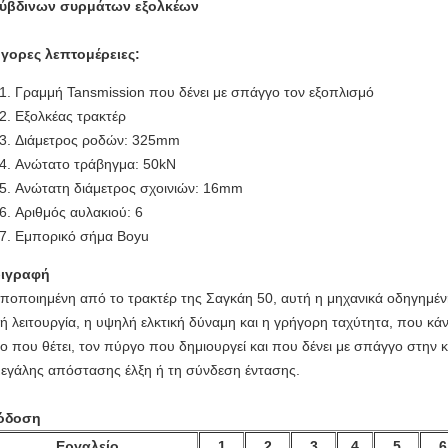
ύβδινων συρμάτων εξολκέων
γορες λεπτομέρειες:
Γραμμή Tansmission που δένει με σπάγγο τον εξοπλισμό
Εξολκέας τρακτέρ
Διάμετρος ροδών: 325mm
Ανώτατο τράβηγμα: 50kN
Ανώτατη διάμετρος σχοινιών: 16mm
Αριθμός αυλακιού: 6
Εμπορικό σήμα Boyu
ιγραφή
ποποιημένη από το τρακτέρ της Σαγκάη 50, αυτή η μηχανικά οδηγημέν
ή λειτουργία, η υψηλή ελκτική δύναμη και η γρήγορη ταχύτητα, που κάν
ο που θέτει, τον πύργο που δημιουργεί και που δένει με σπάγγο στην κα
μεγάλης απόστασης έλξη ή τη σύνδεση έντασης.
όδοση
Εργαλείο
1
2
3
4
5
6