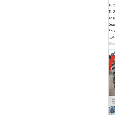
Το 
Το 2
Το Ν
έδα
Σουδ
Κολο