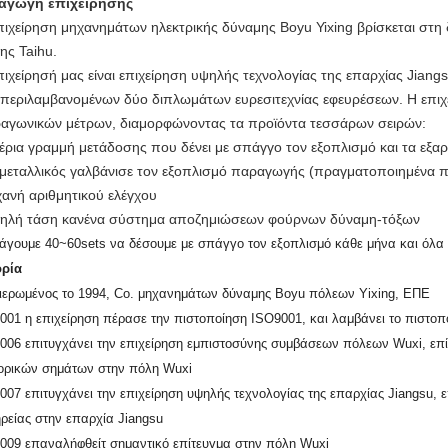
αγωγή επιχείρησης
πιχείρηση μηχανημάτων ηλεκτρικής δύναμης Boyu Yixing βρίσκεται στη
νης Taihu.
πιχείρησή μας είναι επιχείρηση υψηλής τεχνολογίας της επαρχίας Jiangs
περιλαμβανομένων δύο διπλωμάτων ευρεσιτεχνίας εφευρέσεων. Η επιχε
ραγωνικών μέτρων, διαμορφώνοντας τα προϊόντα τεσσάρων σειρών:
έρια γραμμή μετάδοσης που δένει με σπάγγο τον εξοπλισμό και τα εξαρτ
μεταλλικός γαλβάνισε τον εξοπλισμό παραγωγής (πραγματοποιημένα π
ανή αριθμητικού ελέγχου
ηλή τάση κανένα σύστημα αποζημιώσεων φούρνων δύναμη-τόξων
άγουμε 40~60sets να δέσουμε με σπάγγο τον εξοπλισμό κάθε μήνα και όλα 
ορία
ιερωμένος το 1994, Co. μηχανημάτων δύναμης Boyu πόλεων Yixing, ΕΠΕ
2001 η επιχείρηση πέρασε την πιστοποίηση ISO9001, και λαμβάνει το πιστοπ
2006 επιτυγχάνει την επιχείρηση εμπιστοσύνης συμβάσεων πόλεων Wuxi, επ
ορικών σημάτων στην πόλη Wuxi
2007 επιτυγχάνει την επιχείρηση υψηλής τεχνολογίας της επαρχίας Jiangsu,
ηρείας στην επαρχία Jiangsu
2009 επαναλήφθείτ σημαντικό επίτευγμα στην πόλη Wuxi