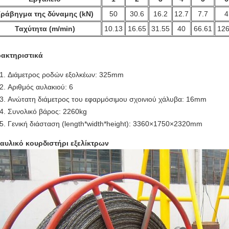
ράβηγμα της δύναμης (kN)
50
30.6
16.2
12.7
7.7
4
Ταχύτητα (m/min)
10.13
16.65
31.55
40
66.61
126
ακτηριστικά
Διάμετρος ροδών εξολκέων: 325mm
Αριθμός αυλακιού: 6
Ανώτατη διάμετρος του εφαρμόσιμου σχοινιού χάλυβα: 16mm
Συνολικό βάρος: 2260kg
Γενική διάσταση (length*width*height): 3360×1750×2320mm
αυλικό κουρδιστήρι εξελίκτρων