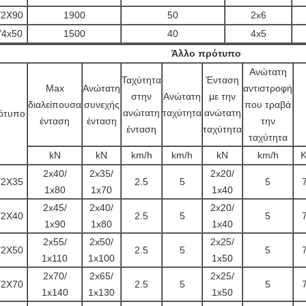
2X90
1900
50
2x6
4x50
1500
40
4x5
Άλλο πρότυπο
Ανώτατη
Ταχύτητα
Ένταση
Max
Ανώτατη
αντιστροφή
στην
Ανώτατη
με την
διαλείπουσα
συνεχής
που τραβά
ανώτατη
ταχύτητα
ανώτατη
ότυπο
ένταση
ένταση
την
ένταση
ταχύτητα
ταχύτητα
kN
kN
km/h
km/h
kN
km/h
K
2x40/
2x35/
2x20/
2X35
2.5
5
5
1x80
1x70
1x40
2x45/
2x40/
2x20/
2X40
2.5
5
5
1x90
1x80
1x40
2x55/
2x50/
2x25/
2X50
2.5
5
5
1x110
1x100
1x50
2x70/
2x65/
2x25/
2X70
2.5
5
5
1x140
1x130
1x50