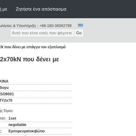
ή με
Ζητήστε ένα απόσπασμα
ωλήσεις & Υποστήριξη：
+86-180-36062799
Go
N που δένει με σπάγγο τον εξοπλισμό
2x70kN που δένει με
ΚΙΝΑ
Boyu
ISO9001
TY2x70
ς Όροι:
min:
1set
negotiable
ς:
Εμπορευματοκιβώτιο