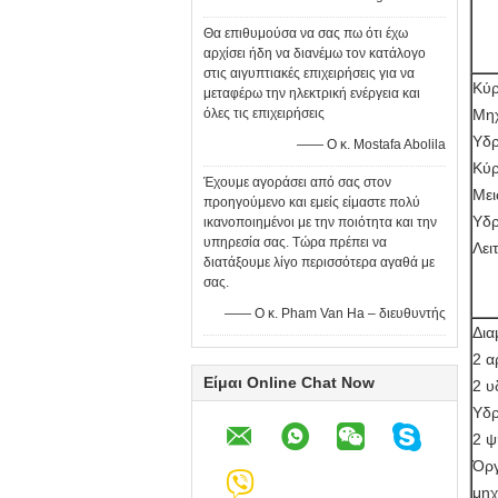
Θα επιθυμούσα να σας πω ότι έχω
αρχίσει ήδη να διανέμω τον κατάλογο
στις αιγυπτιακές επιχειρήσεις για να
Κύρ
μεταφέρω την ηλεκτρική ενέργεια και
όλες τις επιχειρήσεις
Μη
Υδρ
—— Ο κ. Mostafa Abolila
Κύρ
Έχουμε αγοράσει από σας στον
Μει
προηγούμενο και εμείς είμαστε πολύ
Υδρ
ικανοποιημένοι με την ποιότητα και την
υπηρεσία σας. Τώρα πρέπει να
Λει
διατάξουμε λίγο περισσότερα αγαθά με
σας.
—— Ο κ. Pham Van Ha – διευθυντής
Δι
2 α
Είμαι Online Chat Now
2 υ
Υδρ
2 ψ
Όργ
μηχ