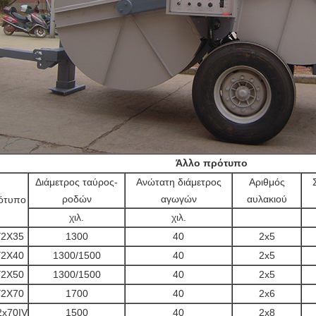
Άλλο πρότυπο
Διάμετρος ταύρος-
Ανώτατη διάμετρος
Αριθμός
ροδών
αγωγών
αυλακιού
ότυπο
χιλ.
χιλ.
2X35
1300
40
2x5
2X40
1300/1500
40
2x5
2X50
1300/1500
40
2x5
2X70
1700
40
2x6
2x70IV
1500
40
2x8