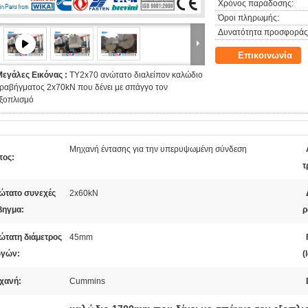
Χρόνος παράδοσης:
Όροι πληρωμής:
Δυνατότητα προσφοράς
Επικοινωνία
Μεγάλες Εικόνας :
TY2x70 ανώτατο διαλείπον καλώδιο
ραβήγματος 2x70kN που δένει με σπάγγο τον
εξοπλισμό
Μηχανή έντασης για την υπερυψωμένη σύνδεση
πος:
τ
ώτατο συνεχές
2x60kN
βηγμα:
ρ
ώτατη διάμετρος
45mm
γών:
(
χανή:
Cummins