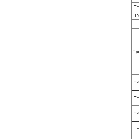
TY
TY
Πρ
TY
TY
TY
TY