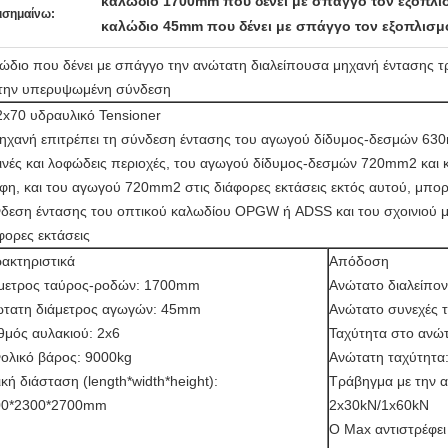
καλώδιο 1700mm που δένει με σπάγγο τον εξοπλι
ισημαίνω:
καλώδιο 45mm που δένει με σπάγγο τον εξοπλισμ
ώδιο που δένει με σπάγγο την ανώτατη διαλείπουσα μηχανή έντασης 
 την υπερυψωμένη σύνδεση
x70 υδραυλικό Tensioner
ηχανή επιτρέπει τη σύνδεση έντασης του αγωγού δίδυμος-δεσμών 63
ινές και λοφώδεις περιοχές, του αγωγού δίδυμος-δεσμών 720mm2 και
φη, και του αγωγού 720mm2 στις διάφορες εκτάσεις εκτός αυτού, μπορε
δεση έντασης του οπτικού καλωδίου OPGW ή ADSS και του σχοινιού 
φορες εκτάσεις
ακτηριστικά
Απόδοση
μετρος ταύρος-ροδών: 1700mm
Ανώτατο διαλείπο
τατη διάμετρος αγωγών: 45mm
Ανώτατο συνεχές 
θμός αυλακιού: 2x6
Ταχύτητα στο ανώ
ολικό βάρος: 9000kg
Ανώτατη ταχύτητα
ική διάσταση (length*width*height):
Τράβηγμα με την α
00*2300*2700mm
2x30kN/1x60kN
Ο Max αντιστρέφει