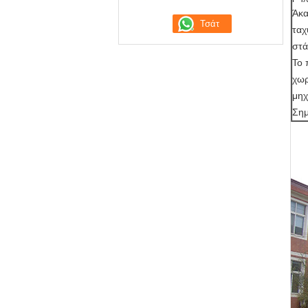
Άκα
ταχ
στ
Το 
χωρ
μηχ
Σημ