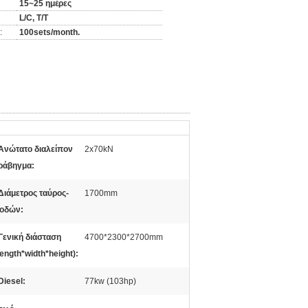
15~25 ημέρες
L/C, T/T
:
100sets/month.
Ανώτατο διαλείπον
2x70kN
ράβηγμα:
Διάμετρος ταύρος-
1700mm
οδών:
Γενική διάσταση
4700*2300*2700mm
length*width*height):
Diesel:
77kw (103hp)