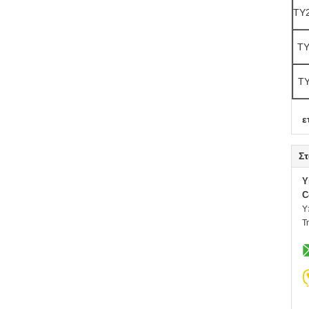
TY
TY
TY
ε
Στ
Y
C
Υ
Τ