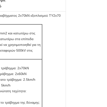
σμό
,
ό
τραβήγματος 2x70kN εξοπλισμού TY2x70
0mm2 και κατωτέρω στις
 κατωτέρω στα επίπεδα
ί να χρησιμοποιηθεί για τη
μεταφορών 500kV στις
ν τράβηγμα: 2x70kN
τράβηγμα: 2x60kN
τατο τράβηγμα: 2.5km/h
: 5km/h
νώτατη ταχύτητα:
 το τράβηγμα της δύναμης: