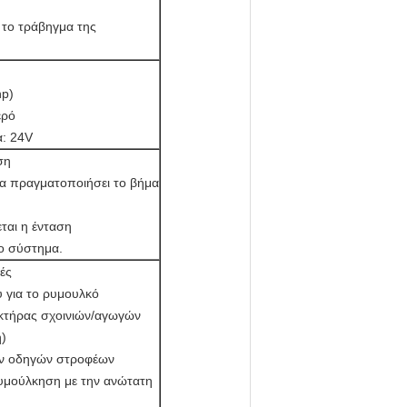
 το τράβηγμα της
hp)
ερό
α: 24V
ση
α πραγματοποιήσει το βήμα
ται η ένταση
ο σύστημα.
ές
 για το ρυμουλκό
γκτήρας σχοινιών/αγωγών
)
ών οδηγών στροφέων
υμούλκηση με την ανώτατη