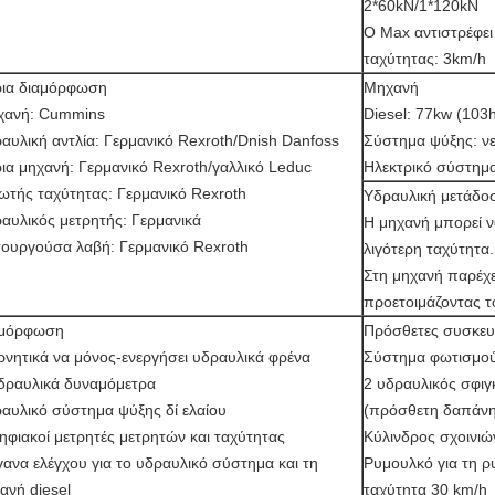
2*60kN/1*120kN
Ο Max αντιστρέφει
ταχύτητας: 3km/h
ια διαμόρφωση
Μηχανή
χανή: Cummins
Diesel: 77kw (103
αυλική αντλία: Γερμανικό Rexroth/Dnish Danfoss
Σύστημα ψύξης: ν
ια μηχανή: Γερμανικό Rexroth/γαλλικό Leduc
Ηλεκτρικό σύστημ
ωτής ταχύτητας: Γερμανικό Rexroth
Υδραυλική μετάδο
αυλικός μετρητής: Γερμανικά
Η μηχανή μπορεί ν
τουργούσα λαβή: Γερμανικό Rexroth
λιγότερη ταχύτητα.
Στη μηχανή παρέχε
προετοιμάζοντας τ
αμόρφωση
Πρόσθετες συσκευ
ρνητικά να μόνος-ενεργήσει υδραυλικά φρένα
Σύστημα φωτισμού
δραυλικά δυναμόμετρα
2 υδραυλικός σφι
αυλικό σύστημα ψύξης δί ελαίου
(πρόσθετη δαπάνη
ηφιακοί μετρητές μετρητών και ταχύτητας
Κύλινδρος σχοινι
ανα ελέγχου για το υδραυλικό σύστημα και τη
Ρυμουλκό για τη ρ
ανή diesel
ταχύτητα 30 km/h