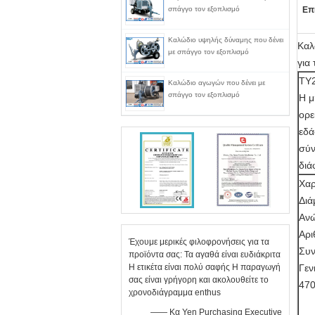
σπάγγο τον εξοπλισμό
Επ
Καλώδιο υψηλής δύναμης που δένει
Καλ
με σπάγγο τον εξοπλισμό
για
TY2
Καλώδιο αγωγών που δένει με
σπάγγο τον εξοπλισμό
Η μ
ορε
εδά
σύν
διά
Χαρ
Διά
Ανώ
Αρι
Έχουμε μερικές φιλοφρονήσεις για τα
Συν
προϊόντα σας: Τα αγαθά είναι ευδιάκριτα
Η ετικέτα είναι πολύ σαφής Η παραγωγή
Γεν
σας είναι γρήγορη και ακολουθείτε το
47
χρονοδιάγραμμα enthus
—— Κα Yen Purchasing Executive