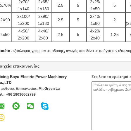
2x70/
2x65/
2x25/
2x70IV
2.5
5
5
1x140
1x130
1x50
2x100/
2x90/
2x40/
2X90
2.5
5
2
1x200
1x180
1x80
(2
4x50/
4x40/
4x20/
4x50
2.5
5
1.25
2x200
2x80
2x40
,
τικέτα:
εξοπλισμός γραμμών μετάδοσης
αγωγός που δένει με σπάγγο τον εξοπλισ
οιχεία επικοινωνίας
ixing Boyu Electric Power Machinery
Στείλετε το ερώτημά 
o.,LTD
πεύθυνος Επικοινωνίας:
Mr. Green Lu
ηλ.::
+86 18036062799