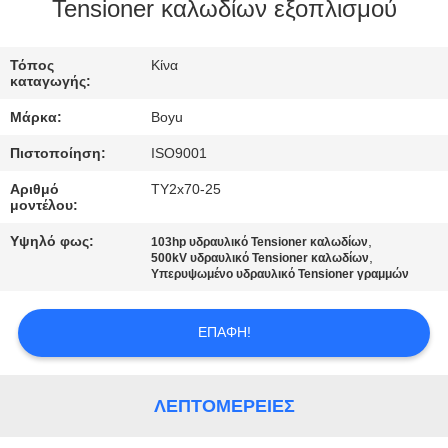
ΈΛΕΓΧΟΣ
Tensioner καλωδίων εξοπλισμού
ΜΑΣ
Τόπος
Κίνα
καταγωγής:
ΕΛΆΤΕ
Μάρκα:
Boyu
ΣΕ
Πιστοποίηση:
ISO9001
ΕΠΑΦΉ
Αριθμό
TY2x70-25
ΜΕ
μοντέλου:
Υψηλό φως:
,
103hp υδραυλικό Tensioner καλωδίων
,
ΕΙΔΉΣΕΙΣ
500kV υδραυλικό Tensioner καλωδίων
Υπερυψωμένο υδραυλικό Tensioner γραμμών
ΖΗΤΉΣΤΕ
ΕΠΑΦΉ!
ΈΝΑ
ΑΠΌΣΠΑΣΜΑ
ΛΕΠΤΟΜΈΡΕΙΕΣ