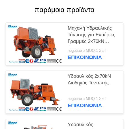
SITEMAP
παρόμοια προϊόντα
PRIVACY
Μηχανή Υδραυλικής
POLICY
Τάνυσης για Εναέριες
Γραμμές 2x70kN
Μέγιστης
negotiable MOQ:1 ΣΕΤ
Διακοπτόμενης Τάσης
ΕΠΙΚΟΙΝΩΝΊΑ
Υδραυλικός 2x70kN
Διοδηγός Τεντωτής
negotiable MOQ:1 ΣΕΤ
ΕΠΙΚΟΙΝΩΝΊΑ
Υδραυλικός