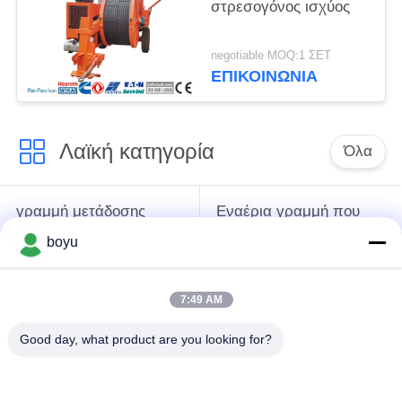
στρεσογόνος ισχύος
negotiable MOQ:1 ΣΕΤ
ΕΠΙΚΟΙΝΩΝΊΑ
Λαϊκή κατηγορία
Όλα
γραμμή μετάδοσης
Εναέρια γραμμή που
που δένει με σπάγγο
δένει με σπάγγο τον
boyu
τον εξοπλισμό
εξοπλισμό
7:49 AM
ένταση που δένει με
Αντι σχοινί καλωδίων
σπάγγο τον
συστροφής
Good day, what product are you looking for?
εξοπλισμό
Συσσωρευμένη
Σύνδεση των