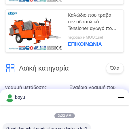
Καλώδιο που τραβά
τον υδραυλικό
Tensioner αγωγό που
δένει με σπάγγο
negotiable MOQ:1set
υδραυλικό Tensioner
ΕΠΙΚΟΙΝΩΝΊΑ
καλωδίων εξοπλισμού
Λαϊκή κατηγορία
Όλα
γραμμή μετάδοσης
Εναέρια γραμμή που
που δένει με σπάγγο
δένει με σπάγγο τον
boyu
τον εξοπλισμό
εξοπλισμό
2:23 AM
ένταση που δένει με
Αντι σχοινί καλωδίων
σπάγγο τον
συστροφής
Good day, what product are you looking for?