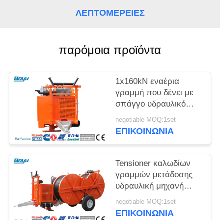
SITEMAP
ΛΕΠΤΟΜΈΡΕΙΕΣ
PRIVACY
παρόμοια προϊόντα
POLICY
1x160kN εναέρια
γραμμή που δένει με
σπάγγο υδραυλικό
Tensioner εξοπλισμού
negotiable MOQ:1set
με τη μηχανή
ΕΠΙΚΟΙΝΩΝΊΑ
συστημάτων
υδρόψυξης
Tensioner καλωδίων
γραμμών μετάδοσης
υδραυλική μηχανή
έντασης για την
negotiable MOQ:1set
εναέρια γραμμή
ΕΠΙΚΟΙΝΩΝΊΑ