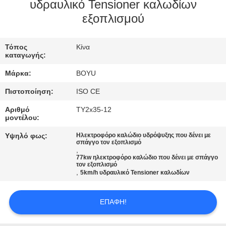
ΈΛΕΓΧΟΣ
υδραυλικό Tensioner καλωδίων
εξοπλισμού
ΜΑΣ
Τόπος
Κίνα
ΕΛΆΤΕ
καταγωγής:
ΣΕ
Μάρκα:
BOYU
ΕΠΑΦΉ
Πιστοποίηση:
ISO CE
ΜΕ
Αριθμό
TY2x35-12
μοντέλου:
ΕΙΔΉΣΕΙΣ
Υψηλό φως:
Ηλεκτροφόρο καλώδιο υδρόψυξης που δένει με
σπάγγο τον εξοπλισμό
,
77kw ηλεκτροφόρο καλώδιο που δένει με σπάγγο
ΖΗΤΉΣΤΕ
τον εξοπλισμό
,
5km/h υδραυλικό Tensioner καλωδίων
ΈΝΑ
ΑΠΌΣΠΑΣΜΑ
ΕΠΑΦΉ!