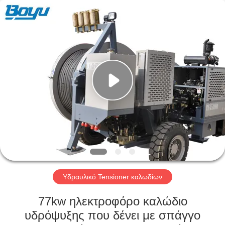
-
2026
Yixing
Boyu
Electric
Power
Machinery
Co.,LTD.
ΣΠΊΤΙ
All
Rights
Reserved.
ΠΡΟΪΌΝΤΑ
ΠΕΡΊΠΟΥ
ΕΜΕΊΣ
ΓΎΡΟΣ
ΕΡΓΟΣΤΑΣΊΩΝ
Υδραυλικό Tensioner καλωδίων
77kw ηλεκτροφόρο καλώδιο
ΠΟΙΟΤΙΚΌΣ
υδρόψυξης που δένει με σπάγγο