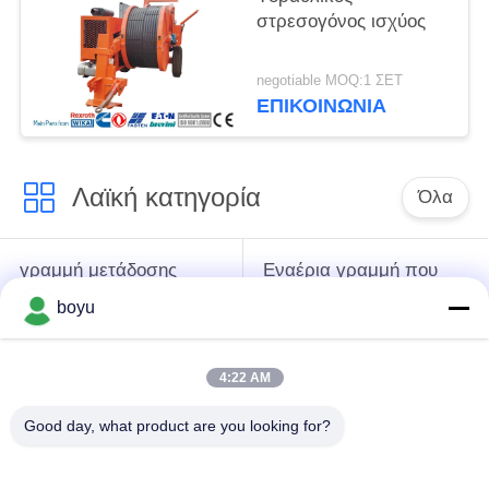
στρεσογόνος ισχύος
negotiable MOQ:1 ΣΕΤ
ΕΠΙΚΟΙΝΩΝΊΑ
Λαϊκή κατηγορία
Όλα
γραμμή μετάδοσης
Εναέρια γραμμή που
που δένει με σπάγγο
δένει με σπάγγο τον
boyu
τον εξοπλισμό
εξοπλισμό
4:22 AM
ένταση που δένει με
Αντι σχοινί καλωδίων
σπάγγο τον
συστροφής
Good day, what product are you looking for?
εξοπλισμό