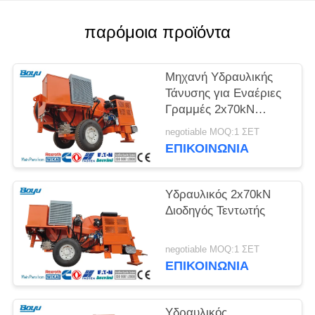
SITEMAP
παρόμοια προϊόντα
PRIVACY
POLICY
Μηχανή Υδραυλικής
Τάνυσης για Εναέριες
Γραμμές 2x70kN
Μέγιστης
negotiable MOQ:1 ΣΕΤ
Διακοπτόμενης Τάσης
ΕΠΙΚΟΙΝΩΝΊΑ
Υδραυλικός 2x70kN
Διοδηγός Τεντωτής
negotiable MOQ:1 ΣΕΤ
ΕΠΙΚΟΙΝΩΝΊΑ
Υδραυλικός