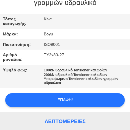
ΈΛΕΓΧΟΣ
γραμμών υδραυλικό
ΜΑΣ
Τόπος
Κίνα
καταγωγής:
ΕΛΆΤΕ
Μάρκα:
Boyu
ΣΕ
Πιστοποίηση:
ISO9001
ΕΠΑΦΉ
Αριθμό
TY2x80-27
ΜΕ
μοντέλου:
Υψηλό φως:
,
100kN υδραυλικό Tensioner καλωδίων
,
ΕΙΔΉΣΕΙΣ
200kN υδραυλικό Tensioner καλωδίων
Υπερυψωμένο Tensioner καλωδίων γραμμών
υδραυλικό
ΖΗΤΉΣΤΕ
ΕΠΑΦΉ!
ΈΝΑ
ΑΠΌΣΠΑΣΜΑ
ΛΕΠΤΟΜΈΡΕΙΕΣ