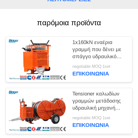
SITEMAP
PRIVACY
παρόμοια προϊόντα
POLICY
1x160kN εναέρια
γραμμή που δένει με
σπάγγο υδραυλικό
Tensioner εξοπλισμού
negotiable MOQ:1set
με τη μηχανή
ΕΠΙΚΟΙΝΩΝΊΑ
συστημάτων
υδρόψυξης
Tensioner καλωδίων
γραμμών μετάδοσης
υδραυλική μηχανή
έντασης για την
negotiable MOQ:1set
εναέρια γραμμή
ΕΠΙΚΟΙΝΩΝΊΑ