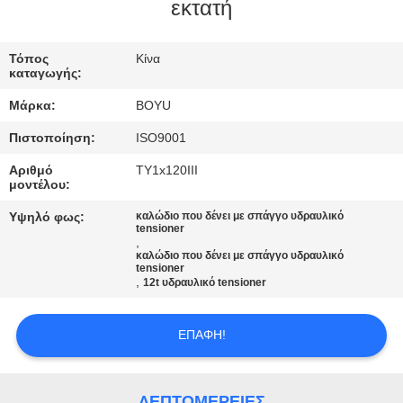
ΈΛΕΓΧΟΣ
εκτατή
ΜΑΣ
Τόπος
Κίνα
καταγωγής:
ΕΛΆΤΕ
Μάρκα:
BOYU
ΣΕ
Πιστοποίηση:
ISO9001
ΕΠΑΦΉ
Αριθμό
TY1x120III
ΜΕ
μοντέλου:
Υψηλό φως:
καλώδιο που δένει με σπάγγο υδραυλικό
tensioner
ΕΙΔΉΣΕΙΣ
,
καλώδιο που δένει με σπάγγο υδραυλικό
tensioner
,
12t υδραυλικό tensioner
ΖΗΤΉΣΤΕ
ΈΝΑ
ΕΠΑΦΉ!
ΑΠΌΣΠΑΣΜΑ
ΛΕΠΤΟΜΈΡΕΙΕΣ