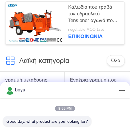
Καλώδιο που τραβά
τον υδραυλικό
Tensioner αγωγό που
δένει με σπάγγο
negotiable MOQ:1set
υδραυλικό Tensioner
ΕΠΙΚΟΙΝΩΝΊΑ
καλωδίων εξοπλισμού
Λαϊκή κατηγορία
Όλα
γραμμή μετάδοσης
Εναέρια γραμμή που
που δένει με σπάγγο
δένει με σπάγγο τον
boyu
τον εξοπλισμό
εξοπλισμό
8:55 PM
ένταση που δένει με
Αντι σχοινί καλωδίων
σπάγγο τον
συστροφής
Good day, what product are you looking for?
εξοπλισμό