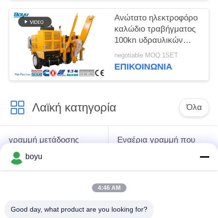
Ανώτατο ηλεκτροφόρο
καλώδιο τραβήγματος
100kn υδραυλικών
εξολκέων που δένει με
negotiable MOQ:1SET
σπάγγο τον εξοπλισμό
ΕΠΙΚΟΙΝΩΝΊΑ
Λαϊκή κατηγορία
Όλα
γραμμή μετάδοσης
Εναέρια γραμμή που
που δένει με σπάγγο
δένει με σπάγγο τον
boyu
τον εξοπλισμό
εξοπλισμό
4:46 AM
ένταση που δένει με
Αντι σχοινί καλωδίων
σπάγγο τον
συστροφής
Good day, what product are you looking for?
εξοπλισμό