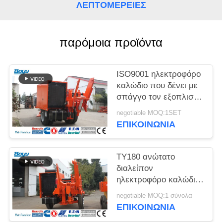
SITEMAP
ΛΕΠΤΟΜΈΡΕΙΕΣ
PRIVACY
παρόμοια προϊόντα
POLICY
ISO9001 ηλεκτροφόρο
καλώδιο που δένει με
σπάγγο τον εξοπλισμό
για τα γενικά έξοδα
negotiable MOQ:1SET
που δένει με σπάγγο
ΕΠΙΚΟΙΝΩΝΊΑ
το αυλάκι αριθμός 10
TY180 ανώτατο
διαλείπον
ηλεκτροφόρο καλώδιο
τραβήγματος 190kN
negotiable MOQ:1 σύνολα
που δένει με σπάγγο
ΕΠΙΚΟΙΝΩΝΊΑ
τον εξοπλισμό