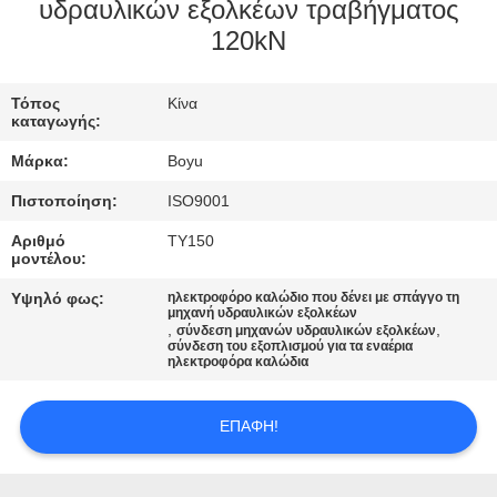
ΈΛΕΓΧΟΣ
υδραυλικών εξολκέων τραβήγματος
120kN
ΜΑΣ
Τόπος
Κίνα
ΕΛΆΤΕ
καταγωγής:
ΣΕ
Μάρκα:
Boyu
ΕΠΑΦΉ
Πιστοποίηση:
ISO9001
ΜΕ
Αριθμό
TY150
μοντέλου:
ΕΙΔΉΣΕΙΣ
Υψηλό φως:
ηλεκτροφόρο καλώδιο που δένει με σπάγγο τη
μηχανή υδραυλικών εξολκέων
,
,
σύνδεση μηχανών υδραυλικών εξολκέων
σύνδεση του εξοπλισμού για τα εναέρια
ΖΗΤΉΣΤΕ
ηλεκτροφόρα καλώδια
ΈΝΑ
ΕΠΑΦΉ!
ΑΠΌΣΠΑΣΜΑ