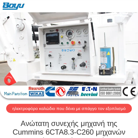
-
2026
Yixing
Boyu
Electric
Power
Machinery
Co.,LTD.
ΣΠΊΤΙ
All
Rights
Reserved.
ΠΡΟΪΌΝΤΑ
ΠΕΡΊΠΟΥ
ΕΜΕΊΣ
ΓΎΡΟΣ
ΕΡΓΟΣΤΑΣΊΩΝ
ηλεκτροφόρο καλώδιο που δένει με σπάγγο τον εξοπλισμό
Ανώτατη συνεχής μηχανή της
ΠΟΙΟΤΙΚΌΣ
Cummins 6CTA8.3-C260 μηχανών