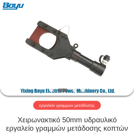
-
2026
Yixing
Boyu
Electric
Power
Machinery
Co.,LTD.
ΣΠΊΤΙ
All
Rights
Reserved.
ΠΡΟΪΌΝΤΑ
ΠΕΡΊΠΟΥ
ΕΜΕΊΣ
ΓΎΡΟΣ
ΕΡΓΟΣΤΑΣΊΩΝ
εργαλείο γραμμών μετάδοσης
Χειρωνακτικό 50mm υδραυλικό
ΠΟΙΟΤΙΚΌΣ
εργαλείο γραμμών μετάδοσης κοπτών