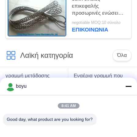
επικεφαλής
προσωρινές ενώσεις
καλτσών πλέγματος
negotiable MOQ:10 σύνολο
εργαλείων 16KN
ΕΠΙΚΟΙΝΩΝΊΑ
εξαρτημάτων
γραμμών μετάδοσης
Λαϊκή κατηγορία
Όλα
γραμμή μετάδοσης
Εναέρια γραμμή που
που δένει με σπάγγο
δένει με σπάγγο τον
boyu
τον εξοπλισμό
εξοπλισμό
8:41 AM
ένταση που δένει με
Αντι σχοινί καλωδίων
σπάγγο τον
συστροφής
Good day, what product are you looking for?
εξοπλισμό