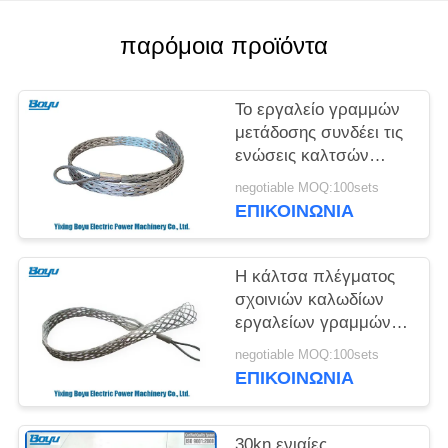
SITEMAP
παρόμοια προϊόντα
PRIVACY
POLICY
Το εργαλείο γραμμών
μετάδοσης συνδέει τις
ενώσεις καλτσών
πλέγματος σχοινιών
negotiable MOQ:100sets
καλωδίων εργαλείων
ΕΠΙΚΟΙΝΩΝΊΑ
Η κάλτσα πλέγματος
σχοινιών καλωδίων
εργαλείων γραμμών
μετάδοσης ενώνει το
negotiable MOQ:100sets
συνδετήρα μανικιών
ΕΠΙΚΟΙΝΩΝΊΑ
καλωδίων
30kn ενιαίες