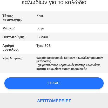
ΈΛΕΓΧΟΣ
καλωδίων για το καλώδιο
ΜΑΣ
Τόπος
Κίνα
καταγωγής:
ΕΛΆΤΕ
Μάρκα:
Boyu
ΣΕ
Πιστοποίηση:
ISO9001
ΕΠΑΦΉ
Αριθμό
Tycc-50B
ΜΕ
μοντέλου:
Υψηλό φως:
υδραυλικό εργαλείο κοπτών καλωδίων γραμμών
μετάδοσης
ΕΙΔΉΣΕΙΣ
,
,
χειρωνακτικός υδραυλικός κόπτης καλωδίων
κόπτης καλωδίων 50mm υδραυλικός
ΖΗΤΉΣΤΕ
ΕΠΑΦΉ!
ΈΝΑ
ΑΠΌΣΠΑΣΜΑ
ΛΕΠΤΟΜΈΡΕΙΕΣ