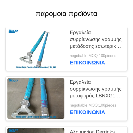
SITEMAP
παρόμοια προϊόντα
PRIVACY
POLICY
Εργαλεία
συρρίκνωσης γραμμής
μετάδοσης εσωτερικά
αιωρούμενα
negotiable MOQ:100pieces
σωληνωτά τζιν-πόλ
ΕΠΙΚΟΙΝΩΝΊΑ
Εργαλεία
συρρίκνωσης γραμμής
μεταφοράς LBNXG150
Γινπόλ Ντερίκς 10-
negotiable MOQ:100pieces
15kN Βόρειο φορτίο
ΕΠΙΚΟΙΝΩΝΊΑ
Αλουμινίου Derricks