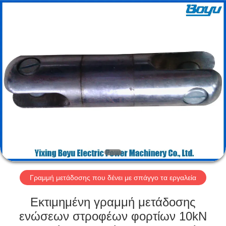
-
2026
Yixing
Boyu
Electric
Power
Machinery
Co.,LTD.
ΣΠΊΤΙ
All
Rights
Reserved.
ΠΡΟΪΌΝΤΑ
ΠΕΡΊΠΟΥ
ΕΜΕΊΣ
ΓΎΡΟΣ
ΕΡΓΟΣΤΑΣΊΩΝ
Γραμμή μετάδοσης που δένει με σπάγγο τα εργαλεία
Εκτιμημένη γραμμή μετάδοσης
ΠΟΙΟΤΙΚΌΣ
ενώσεων στροφέων φορτίων 10kN