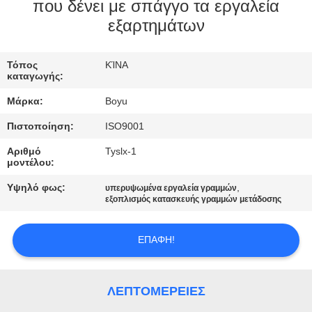
ΈΛΕΓΧΟΣ
που δένει με σπάγγο τα εργαλεία
εξαρτημάτων
ΜΑΣ
Τόπος
ΚΊΝΑ
ΕΛΆΤΕ
καταγωγής:
ΣΕ
Μάρκα:
Boyu
ΕΠΑΦΉ
Πιστοποίηση:
ISO9001
ΜΕ
Αριθμό
Tyslx-1
μοντέλου:
ΕΙΔΉΣΕΙΣ
Υψηλό φως:
,
υπερυψωμένα εργαλεία γραμμών
εξοπλισμός κατασκευής γραμμών μετάδοσης
ΖΗΤΉΣΤΕ
ΕΠΑΦΉ!
ΈΝΑ
ΑΠΌΣΠΑΣΜΑ
ΛΕΠΤΟΜΈΡΕΙΕΣ