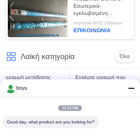
Εσωτερικά-
εγκλωβισμένη
σωληνωτή τζιν πόλος
negotiable MOQ:100pieces
συντελεστής
ΕΠΙΚΟΙΝΩΝΊΑ
ασφάλειας 2,5K
Λαϊκή κατηγορία
Όλα
γραμμή μετάδοσης
Εναέρια γραμμή που
που δένει με σπάγγο
δένει με σπάγγο τον
boyu
τον εξοπλισμό
εξοπλισμό
11:23 PM
ένταση που δένει με
Αντι σχοινί καλωδίων
σπάγγο τον
συστροφής
Good day, what product are you looking for?
εξοπλισμό