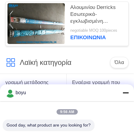
Αλουμινίου Derricks
Εσωτερικά-
εγκλωβισμένη
σωληνωτή τζιν πόλος
negotiable MOQ:100pieces
συντελεστής
ΕΠΙΚΟΙΝΩΝΊΑ
ασφάλειας 2,5K
Λαϊκή κατηγορία
Όλα
γραμμή μετάδοσης
Εναέρια γραμμή που
που δένει με σπάγγο
δένει με σπάγγο τον
boyu
τον εξοπλισμό
εξοπλισμό
9:56 AM
ένταση που δένει με
Αντι σχοινί καλωδίων
σπάγγο τον
συστροφής
Good day, what product are you looking for?
εξοπλισμό