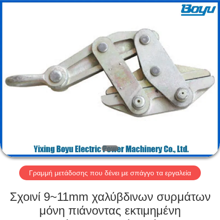
-
2026
Yixing
Boyu
Electric
Power
Machinery
Co.,LTD.
ΣΠΊΤΙ
All
Rights
Reserved.
ΠΡΟΪΌΝΤΑ
ΠΕΡΊΠΟΥ
ΕΜΕΊΣ
ΓΎΡΟΣ
ΕΡΓΟΣΤΑΣΊΩΝ
Γραμμή μετάδοσης που δένει με σπάγγο τα εργαλεία
Σχοινί 9~11mm χαλύβδινων συρμάτων
ΠΟΙΟΤΙΚΌΣ
μόνη πιάνοντας εκτιμημένη