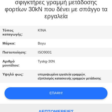
ΈΛΕΓΧΟΣ
σφιγκτήρες γραμμή μετάδοσης
φορτίων 30kN που δένει με σπάγγο τα
εργαλεία
ΜΑΣ
ΕΛΆΤΕ
Τόπος
ΚΊΝΑ
ΣΕ
καταγωγής:
ΕΠΑΦΉ
Μάρκα:
Boyu
ΜΕ
Πιστοποίηση:
ISO9001
Αριθμό
Tyskg-30N
ΕΙΔΉΣΕΙΣ
μοντέλου:
Υψηλό φως:
,
υπερυψωμένα εργαλεία γραμμών
εξοπλισμός κατασκευής γραμμών μετάδοσης
ΖΗΤΉΣΤΕ
ΈΝΑ
ΕΠΑΦΉ!
ΑΠΌΣΠΑΣΜΑ
ΛΕΠΤΟΜΈΡΕΙΕΣ