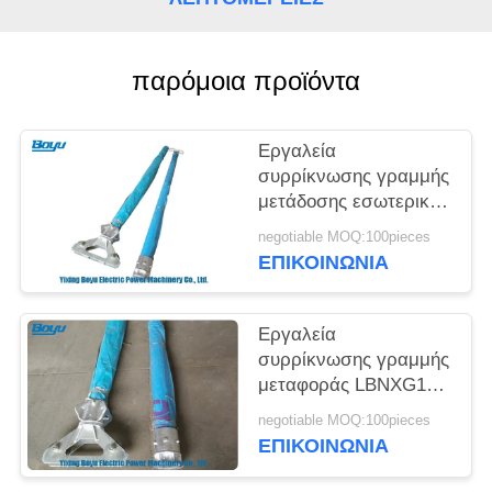
SITEMAP
PRIVACY
παρόμοια προϊόντα
POLICY
Εργαλεία
συρρίκνωσης γραμμής
μετάδοσης εσωτερικά
αιωρούμενα
negotiable MOQ:100pieces
σωληνωτά τζιν-πόλ
ΕΠΙΚΟΙΝΩΝΊΑ
Εργαλεία
συρρίκνωσης γραμμής
μεταφοράς LBNXG150
Γινπόλ Ντερίκς 10-
negotiable MOQ:100pieces
15kN Βόρειο φορτίο
ΕΠΙΚΟΙΝΩΝΊΑ