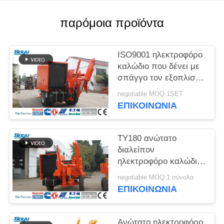
SITEMAP
παρόμοια προϊόντα
PRIVACY
POLICY
ISO9001 ηλεκτροφόρο
καλώδιο που δένει με
σπάγγο τον εξοπλισμό
για τα γενικά έξοδα
negotiable MOQ:1SET
που δένει με σπάγγο
ΕΠΙΚΟΙΝΩΝΊΑ
το αυλάκι αριθμός 10
TY180 ανώτατο
διαλείπον
ηλεκτροφόρο καλώδιο
τραβήγματος 190kN
negotiable MOQ:1 σύνολα
που δένει με σπάγγο
ΕΠΙΚΟΙΝΩΝΊΑ
τον εξοπλισμό
Ανώτατο ηλεκτροφόρο