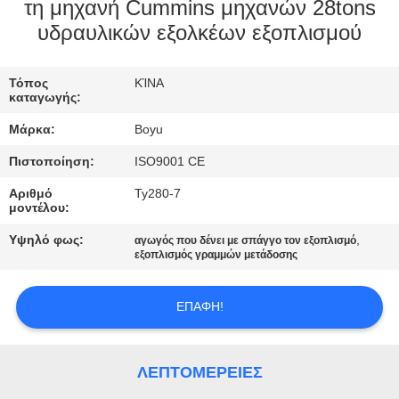
ΈΛΕΓΧΟΣ
τη μηχανή Cummins μηχανών 28tons
υδραυλικών εξολκέων εξοπλισμού
ΜΑΣ
Τόπος
ΚΊΝΑ
ΕΛΆΤΕ
καταγωγής:
ΣΕ
Μάρκα:
Boyu
ΕΠΑΦΉ
Πιστοποίηση:
ISO9001 CE
ΜΕ
Αριθμό
Ty280-7
μοντέλου:
ΕΙΔΉΣΕΙΣ
Υψηλό φως:
,
αγωγός που δένει με σπάγγο τον εξοπλισμό
εξοπλισμός γραμμών μετάδοσης
ΖΗΤΉΣΤΕ
ΕΠΑΦΉ!
ΈΝΑ
ΑΠΌΣΠΑΣΜΑ
ΛΕΠΤΟΜΈΡΕΙΕΣ