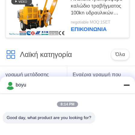
καλώδιο τραβήγματος
100kn υδραυλικών
εξολκέων που δένει με
negotiable MOQ:1SET
σπάγγο τον εξοπλισμό
ΕΠΙΚΟΙΝΩΝΊΑ
Λαϊκή κατηγορία
Όλα
γραμμή μετάδοσης
Εναέρια γραμμή που
που δένει με σπάγγο
δένει με σπάγγο τον
boyu
τον εξοπλισμό
εξοπλισμό
8:14 PM
ένταση που δένει με
Αντι σχοινί καλωδίων
σπάγγο τον
συστροφής
Good day, what product are you looking for?
εξοπλισμό