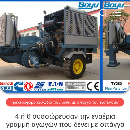
-
2026
Yixing
Boyu
Electric
Power
Machinery
Co.,LTD.
ΣΠΊΤΙ
All
Rights
Reserved.
ΠΡΟΪΌΝΤΑ
ΠΕΡΊΠΟΥ
ΕΜΕΊΣ
ΓΎΡΟΣ
ΕΡΓΟΣΤΑΣΊΩΝ
ηλεκτροφόρο καλώδιο που δένει με σπάγγο τον εξοπλισμό
4 ή 6 συσσώρευσαν την εναέρια
ΠΟΙΟΤΙΚΌΣ
γραμμή αγωγών που δένει με σπάγγο