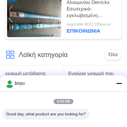
Αλουμινίου Derricks
Εσωτερικά-
εγκλωβισμένη
σωληνωτή τζιν πόλος
negotiable MOQ:100pieces
συντελεστής
ΕΠΙΚΟΙΝΩΝΊΑ
ασφάλειας 2,5K
Λαϊκή κατηγορία
Όλα
γραμμή μετάδοσης
Εναέρια γραμμή που
που δένει με σπάγγο
δένει με σπάγγο τον
boyu
τον εξοπλισμό
εξοπλισμό
8:55 PM
ένταση που δένει με
Αντι σχοινί καλωδίων
σπάγγο τον
συστροφής
Good day, what product are you looking for?
εξοπλισμό