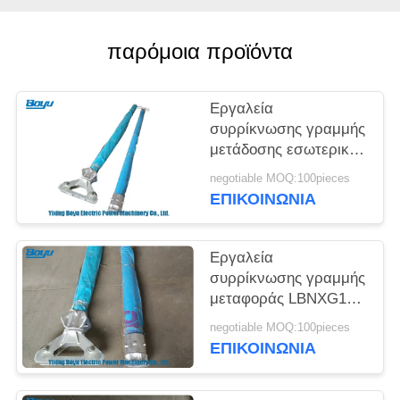
SITEMAP
παρόμοια προϊόντα
PRIVACY
POLICY
Εργαλεία
συρρίκνωσης γραμμής
μετάδοσης εσωτερικά
αιωρούμενα
negotiable MOQ:100pieces
σωληνωτά τζιν-πόλ
ΕΠΙΚΟΙΝΩΝΊΑ
Εργαλεία
συρρίκνωσης γραμμής
μεταφοράς LBNXG150
Γινπόλ Ντερίκς 10-
negotiable MOQ:100pieces
15kN Βόρειο φορτίο
ΕΠΙΚΟΙΝΩΝΊΑ