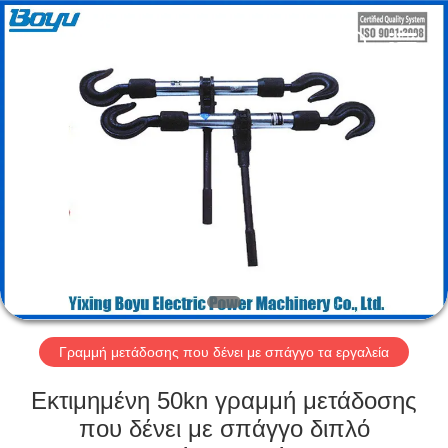
-
2026
Yixing
Boyu
Electric
Power
Machinery
Co.,LTD.
ΣΠΊΤΙ
All
Rights
Reserved.
ΠΡΟΪΌΝΤΑ
ΠΕΡΊΠΟΥ
ΕΜΕΊΣ
ΓΎΡΟΣ
ΕΡΓΟΣΤΑΣΊΩΝ
Γραμμή μετάδοσης που δένει με σπάγγο τα εργαλεία
Εκτιμημένη 50kn γραμμή μετάδοσης
ΠΟΙΟΤΙΚΌΣ
που δένει με σπάγγο διπλό