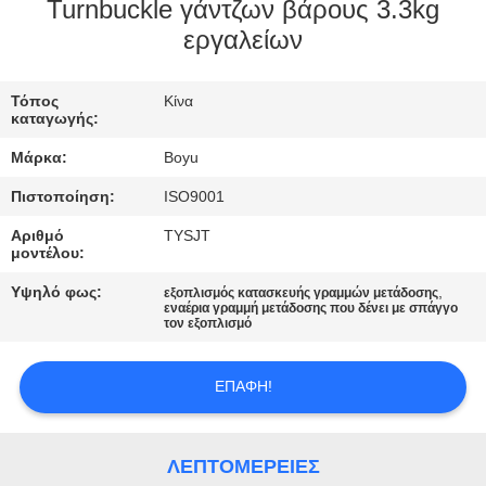
ΈΛΕΓΧΟΣ
Turnbuckle γάντζων βάρους 3.3kg
εργαλείων
ΜΑΣ
Τόπος
Κίνα
ΕΛΆΤΕ
καταγωγής:
ΣΕ
Μάρκα:
Boyu
ΕΠΑΦΉ
Πιστοποίηση:
ISO9001
ΜΕ
Αριθμό
TYSJT
μοντέλου:
ΕΙΔΉΣΕΙΣ
Υψηλό φως:
,
εξοπλισμός κατασκευής γραμμών μετάδοσης
εναέρια γραμμή μετάδοσης που δένει με σπάγγο
τον εξοπλισμό
ΖΗΤΉΣΤΕ
ΈΝΑ
ΕΠΑΦΉ!
ΑΠΌΣΠΑΣΜΑ
ΛΕΠΤΟΜΈΡΕΙΕΣ