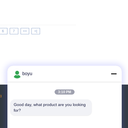
6
7
>>
>|
boyu
3:10 PM
ι
Αίτηση κράτησης
Good day, what product are you looking 
for?
Στείλετε