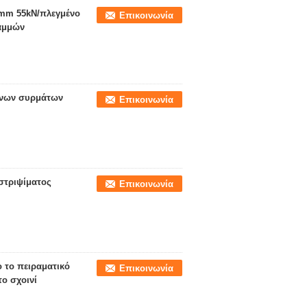
9mm 55kN/πλεγμένο
Επικοινωνία
ραμμών
δινων συρμάτων
Επικοινωνία
στριψίματος
Επικοινωνία
 το πειραματικό
Επικοινωνία
ο σχοινί