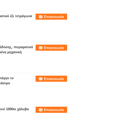
ατικό έξι τετράγωνα
Επικοινωνία
άδοσης, πειραματικό
Επικοινωνία
μένη μηχανική
πάγγο το
Επικοινωνία
πάσιμο
οινί 1000m χάλυβα
Επικοινωνία