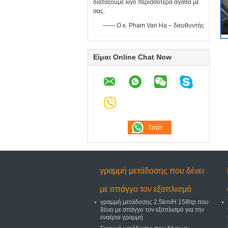
διατάξουμε λίγο περισσότερα αγαθά με
σας.
—— Ο κ. Pham Van Ha – διευθυντής
Είμαι Online Chat Now
γραμμή μετάδοσης που δένει
με σπάγγο τον εξοπλισμό
γραμμή μετάδοσης 2.5km/H 158hp που
δένει με σπάγγο τον εξοπλισμό για την
εναέρια γραμμή