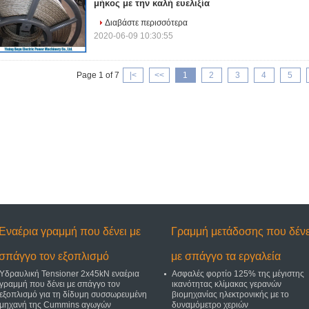
μήκος με την καλή ευελιξία
Διαβάστε περισσότερα
2020-06-09 10:30:55
Page 1 of 7
|<
<<
1
2
3
4
5
Εναέρια γραμμή που δένει με
Γραμμή μετάδοσης που δένε
σπάγγο τον εξοπλισμό
με σπάγγο τα εργαλεία
Υδραυλική Tensioner 2x45kN εναέρια
Ασφαλές φορτίο 125% της μέγιστης
γραμμή που δένει με σπάγγο τον
ικανότητας κλίμακας γερανών
εξοπλισμό για τη δίδυμη συσσωρευμένη
βιομηχανίας ηλεκτρονικής με το
μηχανή της Cummins αγωγών
δυναμόμετρο χεριών