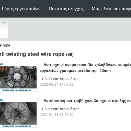
Γύρος εργοστασίων
Ποιοτικός έλεγχος
Μας ελάτε σε επαφ
re rope
nti twisting steel wire rope
(68)
Αντι σχοινί ονομαστικό Dia χαλύβδινων συρμ
εργαλείων γραμμών μετάδοσης. 13mm
Διαβάστε περισσότερα
2022-08-24 14:09:22
Αντιδοντική αντιτριβή χάλυβα σχοινί υψηλής α
Διαβάστε περισσότερα
2024-01-31 13:47:10