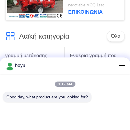
την ανώτατη ταχύτητα
negotiable MOQ:1set
εξοπλισμού 5 km/h
ΕΠΙΚΟΙΝΩΝΊΑ
Λαϊκή κατηγορία
Όλα
γραμμή μετάδοσης
Εναέρια γραμμή που
που δένει με σπάγγο
δένει με σπάγγο τον
boyu
τον εξοπλισμό
εξοπλισμό
1:12 AM
ένταση που δένει με
Αντι σχοινί καλωδίων
σπάγγο τον
συστροφής
Good day, what product are you looking for?
εξοπλισμό
Συσσωρευμένη
Σύνδεση των
τροχαλία αγωγών
φραγμών