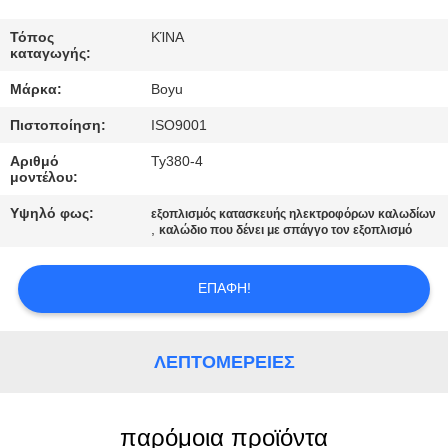
ΈΛΕΓΧΟΣ
Τόπος
ΚΊΝΑ
καταγωγής:
ΜΑΣ
Μάρκα:
Boyu
ΕΛΆΤΕ
Πιστοποίηση:
ISO9001
ΣΕ
Αριθμό
Ty380-4
ΕΠΑΦΉ
μοντέλου:
ΜΕ
Υψηλό φως:
εξοπλισμός κατασκευής ηλεκτροφόρων καλωδίων
,
καλώδιο που δένει με σπάγγο τον εξοπλισμό
ΕΙΔΉΣΕΙΣ
ΕΠΑΦΉ!
ΖΗΤΉΣΤΕ
ΈΝΑ
ΛΕΠΤΟΜΈΡΕΙΕΣ
ΑΠΌΣΠΑΣΜΑ
παρόμοια προϊόντα