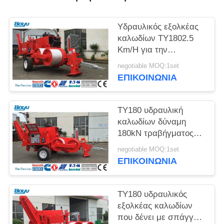
SITEMAP
Υδραυλικός εξολκέας
PRIVACY
καλωδίων TY1802.5
POLICY
Km/H για την
κατασκευή γραμμών
negotiable MOQ:1set
μετάδοσης
ΕΠΙΚΟΙΝΩΝΊΑ
TY180 υδραυλική
καλωδίων δύναμη
180kN τραβήγματος
εξολκέων ανώτατη
negotiable MOQ:1set
διαλείπουσα
ΕΠΙΚΟΙΝΩΝΊΑ
TY180 υδραυλικός
εξολκέας καλωδίων
που δένει με σπάγγο