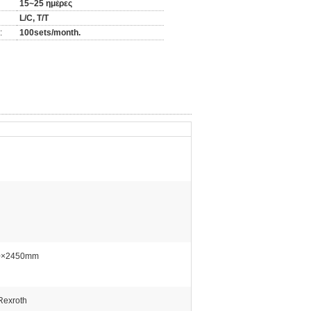
15~25 ημέρες
L/C, T/T
:
100sets/month.
0×2450mm
Rexroth