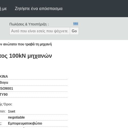
ή με
Ζητήστε ένα απόσπασμα
Πωλήσεις & Υποστήριξη：
Go
ν ανώτατο που τραβά τη μηχανή
τος 100kN μηχανών
ΚΙΝΑ
Boyu
ISO9001
TY90
ς Όροι:
min:
1set
negotiable
ς:
Εμπορευματοκιβώτιο