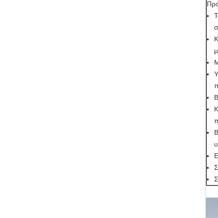
Πρό
Τ
σ
Κ
μ
Μ
Υ
π
Β
Κ
π
Β
υ
Ε
Σ
Σ