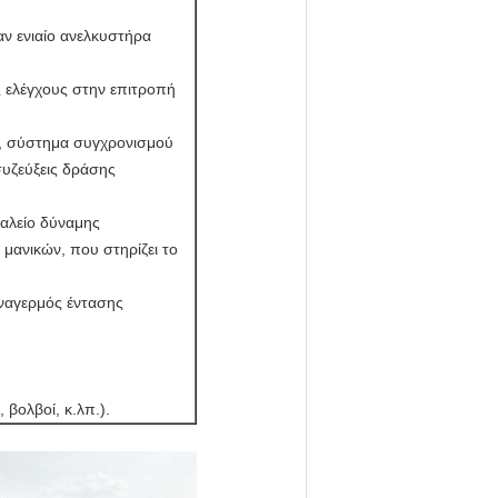
αν ενιαίο ανελκυστήρα
ς ελέγχους στην επιτροπή
, σύστημα συγχρονισμού
συζεύξεις δράσης
γαλείο δύναμης
μανικών, που στηρίζει το
υναγερμός έντασης
 βολβοί, κ.λπ.).