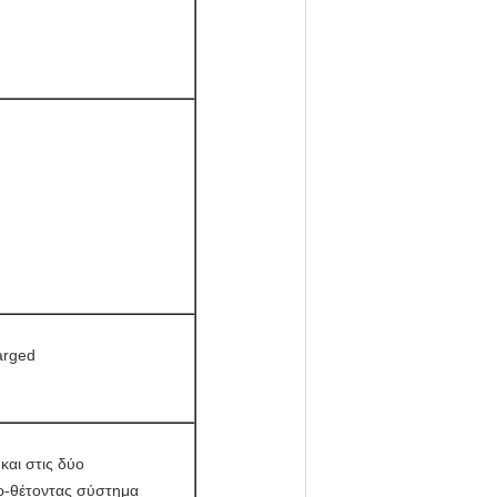
arged
και στις δύο
έρ-θέτοντας σύστημα