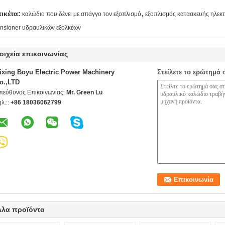
,
τικέτα:
καλώδιο που δένει με σπάγγο τον εξοπλισμό
εξοπλισμός κατασκευής ηλε
ensioner υδραυλικών εξολκέων
οιχεία επικοινωνίας
ixing Boyu Electric Power Machinery
Στείλετε το ερώτημά 
o.,LTD
πεύθυνος Επικοινωνίας:
Mr. Green Lu
ηλ.::
+86 18036062799
λλα προϊόντα