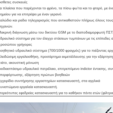
σθετες συσκευές
α πλαίσια που παρέχονται το φρένο, τα πίσω φω'τα και το φτερό, με έν
ημείου για να επιτρέψει με έναν γερανό.
αλώδιο και ραδιο τηλεχειρισμός που αντικαθιστούν πλήρως όλους του
ηχανών.
ακρινή διάγνωση μέσω του δικτύου GSM με το διαποδιαμορφωτή ΠΣΤ
δραυλικό σύστημα για τον έλεγχο στάσεων τυμπάνων με τις επίπεδες 
ροσώπου γρήγορες
οηθητικό υδραυλικό σύστημα (700/1000 φραγμός) για το πιέζοντας ερ
λειδώσιμη εργαλειοθήκη, προσάρτημα εκμετάλλευσης για την εξάρτηση 
ιάτο, ακουστική μόνωση
ιοδιασπάσιμο υδραυλικό πετρέλαιο, επιτρεπόμενο indictor έντασης, σ
περφόρτωσης, εξάρτηση πρώτων βοηθειών
γχειρίδιο συντήρησης εργαστηρίων κατασκευαστή, στα αγγλικά
υνιστώμενα εργαλεία κατασκευαστή.
τερεότυπες εφεδρείες κατασκευαστή για το καθήκον πέντε ετών (φίλτρα,