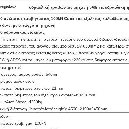
υδραυλική τραβώντας μηχανή 540mm
υδραυλική 
ισημαίνω:
,
0 ανώτατος τραβήγματος 100kN Cummins εξολκέας καλωδίων μηχα
 δένει με σπάγγο τη μηχανή
0 υδραυλικός εξολκέας
ή η μηχανή επιτρέπει τη σύνδεση έντασης του αγωγού δίδυμος-δεσμών
ώδεις περιοχές, του αγωγού δίδυμος-δεσμών 630mm2 και κατωτέρω στα
mm2 στις διάφορες εκτάσεις εκτός αυτού, μπορεί να χρησιμοποιηθεί γι
W ή ADSS και του σχοινιού μεταφορών 220kV στις διάφορες εκτάσεις.
ακτηριστικά
ιάμετρος ταύρος-ροδών: 540mm
ριθμός αυλακιού: 8
νώτατη διάμετρος σχοινιών: 21mm
νώτατη διάμετρος του εξελίκτρου σχοινιών: 1400mm
υνολικό βάρος: 4350kg
ενική διάσταση (length*width*height): 4500×2100×2450mm
όδοση
νώτατο τράβηγμα: 100kN