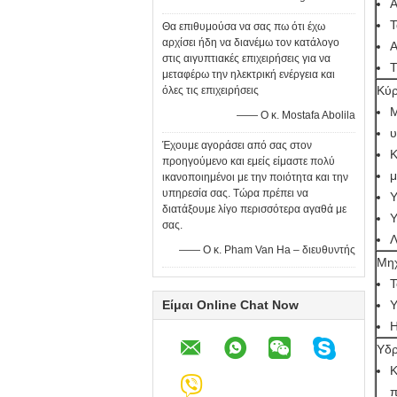
Α
Τ
Θα επιθυμούσα να σας πω ότι έχω
αρχίσει ήδη να διανέμω τον κατάλογο
Α
στις αιγυπτιακές επιχειρήσεις για να
Τ
μεταφέρω την ηλεκτρική ενέργεια και
Κύρ
όλες τις επιχειρήσεις
Μ
—— Ο κ. Mostafa Abolila
υ
Έχουμε αγοράσει από σας στον
Κ
προηγούμενο και εμείς είμαστε πολύ
μ
ικανοποιημένοι με την ποιότητα και την
υπηρεσία σας. Τώρα πρέπει να
Υ
διατάξουμε λίγο περισσότερα αγαθά με
Υ
σας.
Λ
—— Ο κ. Pham Van Ha – διευθυντής
Μη
Τ
Είμαι Online Chat Now
Υ
Η
Υδρ
Κ
π