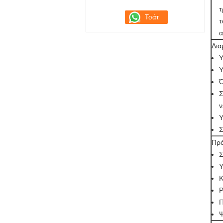
τ
τ
α
Δι
Υ
Υ
Ό
Σ
ν
Υ
Σ
Πρό
Σ
Υ
Κ
Ρ
Π
Ψ