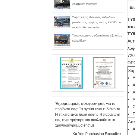
γραμμών αγωγών
Επ
Υδραυλικός εξολκέας καλωδίων
TY9
μετάδοσης υψηλής τάσης 220KV για
που
τα καλώδια αγωγών
TY9
Υπερυψωμένος υδραυλικός εξολκέας
Αυτ
καλωδίων
λοφ
720
OPG
Χαρ
Δ
Α
Α
Α
Έχουμε μερικές φιλοφρονήσεις για τα
Σ
προϊόντα σας: Τα αγαθά είναι ευδιάκριτα
Γ
Η ετικέτα είναι πολύ σαφής Η παραγωγή
σας είναι γρήγορη και ακολουθείτε το
Απ
χρονοδιάγραμμα enthus
Α
—— Κα Yen Purchasing Executive