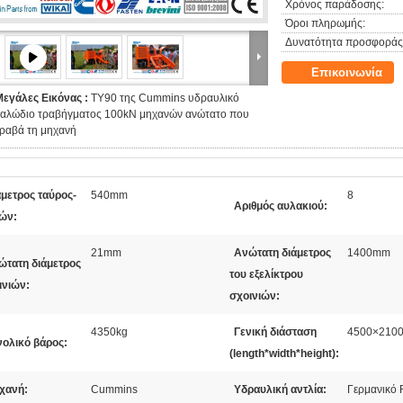
Χρόνος παράδοσης:
Όροι πληρωμής:
Δυνατότητα προσφοράς
Επικοινωνία
Μεγάλες Εικόνας :
TY90 της Cummins υδραυλικό
καλώδιο τραβήγματος 100kN μηχανών ανώτατο που
τραβά τη μηχανή
άμετρος ταύρος-
540mm
8
Αριθμός αυλακιού:
ών:
21mm
Ανώτατη διάμετρος
1400mm
ώτατη διάμετρος
του εξελίκτρου
ινιών:
σχοινιών:
4350kg
Γενική διάσταση
4500×210
νολικό βάρος:
(length*width*height):
χανή:
Cummins
Υδραυλική αντλία:
Γερμανικό 