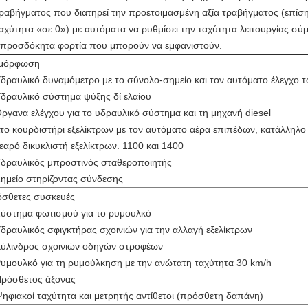
ραβήγματος που διατηρεί την προετοιμασμένη αξία τραβήγματος (επίση
αχύτητα «σε 0») με αυτόματα να ρυθμίσει την ταχύτητα λειτουργίας σύμ
προσδόκητα φορτία που μπορούν να εμφανιστούν.
αμόρφωση
δραυλικό δυναμόμετρο με το σύνολο-σημείο και τον αυτόματο έλεγχο 
δραυλικό σύστημα ψύξης δί ελαίου
ργανα ελέγχου για το υδραυλικό σύστημα και τη μηχανή diesel
το κουρδιστήρι εξελίκτρων με τον αυτόματο αέρα επιπέδων, κατάλληλο
εαρό δικυκλιστή εξελίκτρων. 1100 και 1400
δραυλικός μπροστινός σταθεροποιητής
ημείο στηρίζοντας σύνδεσης
σθετες συσκευές
ύστημα φωτισμού για το ρυμουλκό
δραυλικός σφιγκτήρας σχοινιών για την αλλαγή εξελίκτρων
ύλινδρος σχοινιών οδηγών στροφέων
υμουλκό για τη ρυμούλκηση με την ανώτατη ταχύτητα 30 km/h
ρόσθετος άξονας
ηφιακοί ταχύτητα και μετρητής αντίθετοι (πρόσθετη δαπάνη)