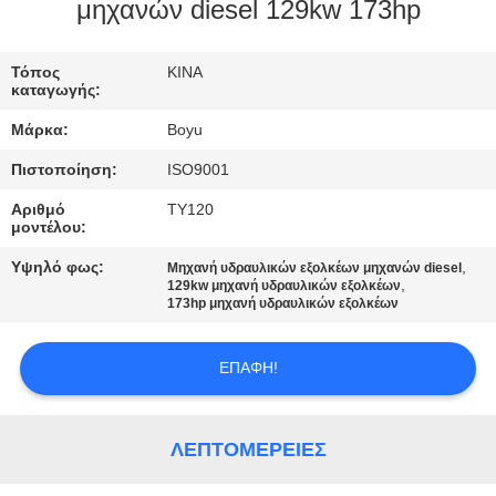
ΈΛΕΓΧΟΣ
μηχανών diesel 129kw 173hp
ΜΑΣ
Τόπος
ΚΙΝΑ
καταγωγής:
ΕΛΆΤΕ
Μάρκα:
Boyu
ΣΕ
Πιστοποίηση:
ISO9001
ΕΠΑΦΉ
Αριθμό
TY120
ΜΕ
μοντέλου:
Υψηλό φως:
,
Μηχανή υδραυλικών εξολκέων μηχανών diesel
,
ΕΙΔΉΣΕΙΣ
129kw μηχανή υδραυλικών εξολκέων
173hp μηχανή υδραυλικών εξολκέων
ΖΗΤΉΣΤΕ
ΕΠΑΦΉ!
ΈΝΑ
ΑΠΌΣΠΑΣΜΑ
ΛΕΠΤΟΜΈΡΕΙΕΣ