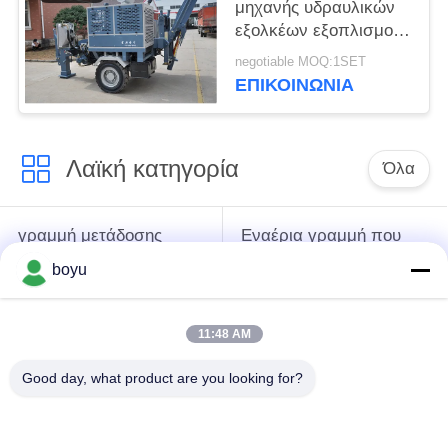
μηχανής υδραυλικών
εξολκέων εξοπλισμού
για τη γραμμή
negotiable MOQ:1SET
μετάδοσης
ΕΠΙΚΟΙΝΩΝΊΑ
Λαϊκή κατηγορία
Όλα
γραμμή μετάδοσης
Εναέρια γραμμή που
που δένει με σπάγγο
δένει με σπάγγο τον
boyu
τον εξοπλισμό
εξοπλισμό
11:48 AM
ένταση που δένει με
Αντι σχοινί καλωδίων
σπάγγο τον
συστροφής
Good day, what product are you looking for?
εξοπλισμό
Συσσωρευμένη
Σύνδεση των