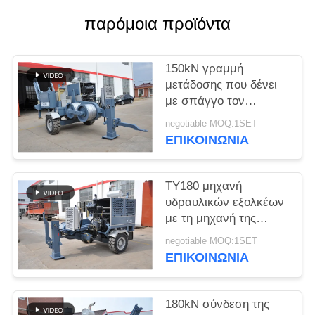
SITEMAP
παρόμοια προϊόντα
PRIVACY
150kN γραμμή
POLICY
μετάδοσης που δένει
με σπάγγο τον
υδραυλικό εξολκέα
negotiable MOQ:1SET
1400 R/Min
ΕΠΙΚΟΙΝΩΝΊΑ
εξοπλισμού
TY180 μηχανή
υδραυλικών εξολκέων
με τη μηχανή της
Cummins για την
negotiable MOQ:1SET
εναέρια γραμμή
ΕΠΙΚΟΙΝΩΝΊΑ
180kN σύνδεση της