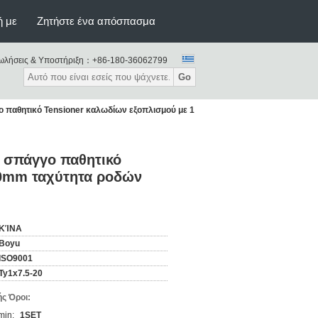
ή με
Ζητήστε ένα απόσπασμα
ωλήσεις & Υποστήριξη：
+86-180-36062799
Go
 παθητικό Tensioner καλωδίων εξοπλισμού με 1
 σπάγγο παθητικό
00mm ταχύτητα ροδών
ΚΊΝΑ
Boyu
ISO9001
Ty1x7.5-20
ς Όροι:
min:
1SET