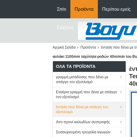
Σπίτι
Προϊόντα
Περίπου εμείς
Ειδήσεις
Αρχική Σελίδα
Προϊόντα
ένταση που δένει με 
αυλάκι 1100mm ταχύτητα ροδών 40m/min του Bu
ΌΛΑ ΤΑ ΠΡΟΪΌΝΤΑ
έν
Te
γραμμή μετάδοσης που δένει με
σπάγγο τον εξοπλισμό
40
Εναέρια γραμμή που δένει με σπάγγο
τον εξοπλισμό
ένταση που δένει με σπάγγο τον
εξοπλισμό
Αντι σχοινί καλωδίων συστροφής
Συσσωρευμένη τροχαλία αγωγών