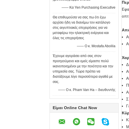
Περ
—— Κα Yen Purchasing Executive
Εφα
οπτ
Θα επιθυμούσα να σας πω ότι έχω
αρχίσει ήδη να διανέμω τον κατάλογο
στις αιγυπτιακές επιχειρήσεις για να
Απ
μεταφέρω την ηλεκτρική ενέργεια και
Α
όλες τις επιχειρήσεις
Α
—— Ο κ. Mostafa Abolila
Έχουμε αγοράσει από σας στον
Χαρ
προηγούμενο και εμείς είμαστε πολύ
Δ
ικανοποιημένοι με την ποιότητα και την
Α
υπηρεσία σας. Τώρα πρέπει να
διατάξουμε λίγο περισσότερα αγαθά με
Α
σας.
Π
—— Ο κ. Pham Van Ha – διευθυντής
Α
Σ
Γ
Είμαι Online Chat Now
Κύρ
Κ
Μ