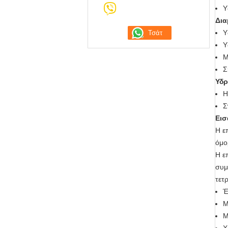
Υ
Δι
Υ
Υ
Μ
Σ
Υδρ
Η
Σ
Εισ
Η ε
όμο
Η ε
συμ
τετ
Έ
Μ
Μ