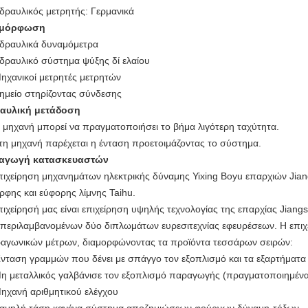
δραυλικός μετρητής: Γερμανικά
αμόρφωση
δραυλικά δυναμόμετρα
δραυλικό σύστημα ψύξης δί ελαίου
ηχανικοί μετρητές μετρητών
ημείο στηρίζοντας σύνδεσης
αυλική μετάδοση
 μηχανή μπορεί να πραγματοποιήσει το βήμα λιγότερη ταχύτητα.
τη μηχανή παρέχεται η ένταση προετοιμάζοντας το σύστημα.
αγωγή κατασκευαστών
πιχείρηση μηχανημάτων ηλεκτρικής δύναμης Yixing Boyu επαρχιών Jian
ρφης και εύφορης λίμνης Taihu.
πιχείρησή μας είναι επιχείρηση υψηλής τεχνολογίας της επαρχίας Jiangs
περιλαμβανομένων δύο διπλωμάτων ευρεσιτεχνίας εφευρέσεων. Η επιχε
ραγωνικών μέτρων, διαμορφώνοντας τα προϊόντα τεσσάρων σειρών:
νταση γραμμών που δένει με σπάγγο τον εξοπλισμό και τα εξαρτήματα κ
η μεταλλικός γαλβάνισε τον εξοπλισμό παραγωγής (πραγματοποιημένα
ηχανή αριθμητικού ελέγχου