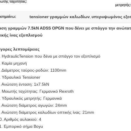
ιωτής ταχύτητας:
μετρητής:
tensioner γραμμών καλωδίων
υπερυψωμένος εξο
ισημαίνω:
,
αση γραμμών 7.5kN ADSS OPGN που δένει με σπάγγο την ανώτα
ικής ίνας εξοπλισμού
γορες λεπτομέρειες
. HydraulicTension που δένει με σπάγγο τον εξοπλισμό
.
Καμία μηχανή
.
Διάμετρος ταύρος-ροδών: 1100mm
.
Υδραυλικό Tensioner
. Ανώτατη ένταση: 1x7.5kN
. Μειωτής ταχύτητας: Γερμανικό Rexroth
. Υδραυλικός μετρητής: Γερμανικά
. Ανώτατη διάμετρος αγωγών: 24mm
. Ανώτατη διάμετρος καλωδίων οπτικής ίνας: 21mm
0. Αριθμός αυλακιού: 4
1. Εμπορικό σήμα Boyu