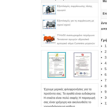
Με
Εξοπλισμός συρρίκνωσης τάσης
αγωγού
Επ
Εξοπλισμός για τη συρρίκνωση με
έντ
σχοινί σχοινί
οπτ
TY4x50 συσσωρευμένο τετράγωνο
Tensioner αγωγών υδραυλικό
Γρή
εμπορικό σήμα Cummins μηχανών
1
2
3
4
5
6
7
8
Έχουμε μερικές φιλοφρονήσεις για τα
9
προϊόντα σας: Τα αγαθά είναι ευδιάκριτα
1
Η ετικέτα είναι πολύ σαφής Η παραγωγή
σας είναι γρήγορη και ακολουθείτε το
1
χρονοδιάγραμμα enthus