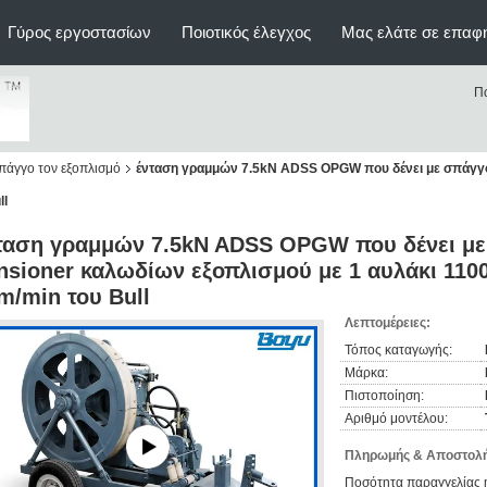
Γύρος εργοστασίων
Ποιοτικός έλεγχος
Μας ελάτε σε επαφ
Π
σπάγγο τον εξοπλισμό
ένταση γραμμών 7.5kN ADSS OPGW που δένει με σπάγγο
ll
ταση γραμμών 7.5kN ADSS OPGW που δένει με
nsioner καλωδίων εξοπλισμού με 1 αυλάκι 11
m/min του Bull
Λεπτομέρειες:
Τόπος καταγωγής:
Μάρκα:
Πιστοποίηση:
Αριθμό μοντέλου:
Πληρωμής & Αποστολή
Ποσότητα παραγγελίας 