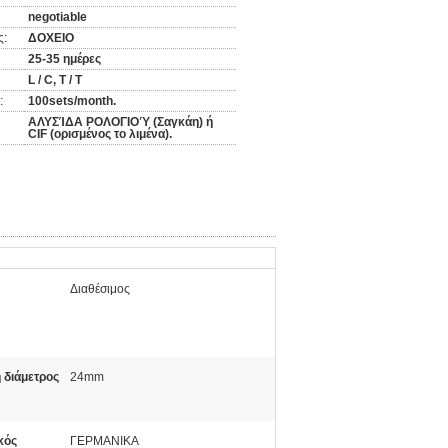
negotiable
ς:
ΔΟΧΕΙΟ
25-35 ημέρες
L / C, T / T
:
100sets/month.
ΑΛΥΣΊΔΑ ΡΟΛΟΓΙΟΎ (Σαγκάη) ή
CIF (ορισμένος το λιμένα).
Διαθέσιμος
 διάμετρος
24mm
κός
ΓΕΡΜΑΝΙΚΑ