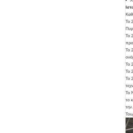
Χ
Ιστ
Καθ
Το 
Πυρ
Το 
προ
Το 
ονό
Το 
Το 
Το 
τεχ
Το 
το 
την
Του