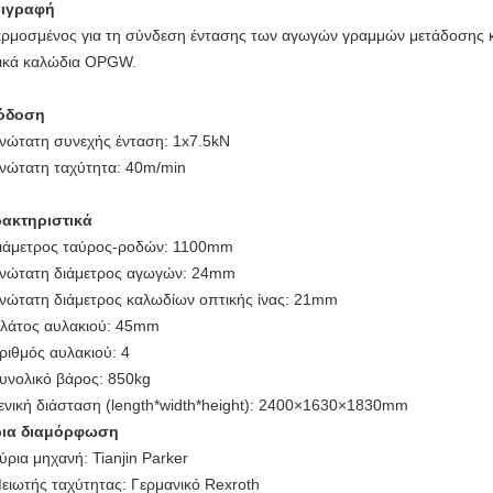
ιγραφή
ρμοσμένος για τη σύνδεση έντασης των αγωγών γραμμών μετάδοσης κα
ικά καλώδια OPGW.
όδοση
νώτατη συνεχής ένταση: 1x7.5kN
νώτατη ταχύτητα: 40m/min
ακτηριστικά
ιάμετρος ταύρος-ροδών: 1100mm
νώτατη διάμετρος αγωγών: 24mm
νώτατη διάμετρος καλωδίων οπτικής ίνας: 21mm
λάτος αυλακιού: 45mm
ριθμός αυλακιού: 4
υνολικό βάρος: 850kg
ενική διάσταση (length*width*height): 2400×1630×1830mm
ια διαμόρφωση
ύρια μηχανή: Tianjin Parker
ειωτής ταχύτητας: Γερμανικό Rexroth