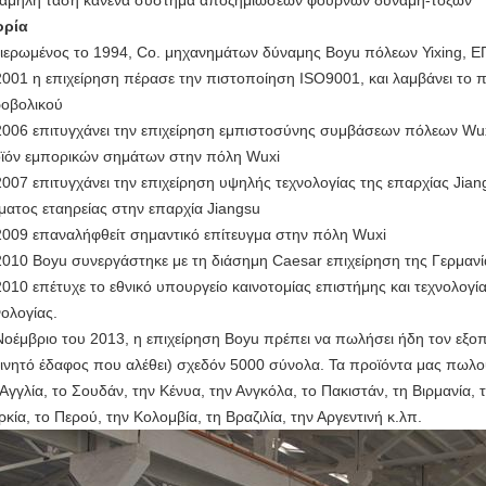
αμηλή τάση κανένα σύστημα αποζημιώσεων φούρνων δύναμη-τόξων
ορία
ιερωμένος το 1994, Co. μηχανημάτων δύναμης Boyu πόλεων Yixing, Ε
2001 η επιχείρηση πέρασε την πιστοποίηση ISO9001, και λαμβάνει το 
οβολικού
2006 επιτυγχάνει την επιχείρηση εμπιστοσύνης συμβάσεων πόλεων Wu
ϊόν εμπορικών σημάτων στην πόλη Wuxi
2007 επιτυγχάνει την επιχείρηση υψηλής τεχνολογίας της επαρχίας Ji
ματος εταηρείας στην επαρχία Jiangsu
2009 επαναλήφθείτ σημαντικό επίτευγμα στην πόλη Wuxi
2010 Boyu συνεργάστηκε με τη διάσημη Caesar επιχείρηση της Γερμανί
2010 επέτυχε το εθνικό υπουργείο καινοτομίας επιστήμης και τεχνολογ
νολογίας.
Νοέμβριο του 2013, η επιχείρηση Boyu πρέπει να πωλήσει ήδη τον εξοπ
κινητό έδαφος που αλέθει) σχεδόν 5000 σύνολα. Τα προϊόντα μας πωλού
 Αγγλία, το Σουδάν, την Κένυα, την Ανγκόλα, το Πακιστάν, τη Βιρμανία, τη
ρκία, το Περού, την Κολομβία, τη Βραζιλία, την Αργεντινή κ.λπ.