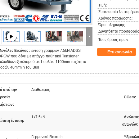
Τιμή:
Συσκευασία λεπτομέρειε
Χρόνος παράδοσης:
Όροι πληρωμής:
Δυνατότητα προσφοράς
Τους όρους τιμών:
Μεγάλες Εικόνας :
ένταση γραμμών 7.5kN ADSS
Επικοινωνία
OPGW που δένει με σπάγγο παθητικό Tensioner
καλωδίων εξοπλισμού με 1 αυλάκι 1100mm ταχύτητα
οδών 40m/min του Bull
τά από την
Διαθέσιμος
ρεσία
COem:
ήσεων:
1x7.5kN
Ανώτατη
ώτατη ένταση:
αγωγών:
Γερμανικό Rexroth
Υδραυλι