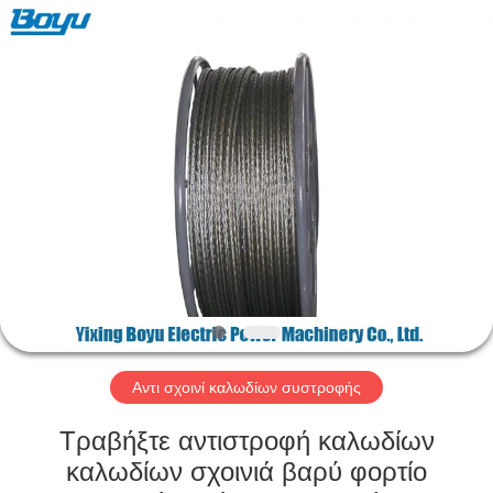
-
2026
Yixing
Boyu
Electric
Power
Machinery
Co.,LTD.
ΣΠΊΤΙ
All
Rights
Reserved.
ΠΡΟΪΌΝΤΑ
ΠΕΡΊΠΟΥ
ΕΜΕΊΣ
ΓΎΡΟΣ
ΕΡΓΟΣΤΑΣΊΩΝ
Αντι σχοινί καλωδίων συστροφής
Τραβήξτε αντιστροφή καλωδίων
ΠΟΙΟΤΙΚΌΣ
καλωδίων σχοινιά βαρύ φορτίο