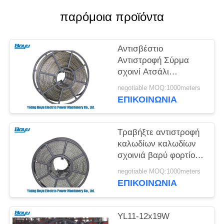
SITEMAP
παρόμοια προϊόντα
PRIVACY
Αντισβέστιο
POLICY
Αντιστροφή Σύρμα
σχοινί Ατσάλι
Αδιάβροχο
negotiable MOQ:1000meters
ΕΠΙΚΟΙΝΩΝΊΑ
Τραβήξτε αντιστροφή
καλωδίων καλωδίων
σχοινιά βαρύ φορτίο
πλεγμένο χάλυβα
negotiable MOQ:1000meters
καλωδίων
ΕΠΙΚΟΙΝΩΝΊΑ
YL11-12x19W