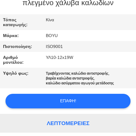
ΈΛΕΓΧΟΣ
πλεγμένο χάλυβα καλωδίων
ΜΑΣ
Τόπος
Κίνα
καταγωγής:
ΕΛΆΤΕ
Μάρκα:
BOYU
ΣΕ
Πιστοποίηση:
ISO9001
ΕΠΑΦΉ
Αριθμό
ΥΛ10-12x19W
ΜΕ
μοντέλου:
Υψηλό φως:
,
Τραβήχνοντας καλώδιο αντιστροφής
,
ΕΙΔΉΣΕΙΣ
βαρέα καλώδια αντιστροφής
καλώδιο ασύρματου αγωγού μετάδοσης
ΖΗΤΉΣΤΕ
ΕΠΑΦΉ!
ΈΝΑ
ΑΠΌΣΠΑΣΜΑ
ΛΕΠΤΟΜΈΡΕΙΕΣ