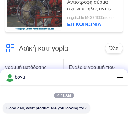
Αντιστροφή σύρμα
σχοινί υψηλής αντοχής
χάλυβα πλεγμένο
negotiable MOQ:1000meters
ΕΠΙΚΟΙΝΩΝΊΑ
Λαϊκή κατηγορία
Όλα
γραμμή μετάδοσης
Εναέρια γραμμή που
που δένει με σπάγγο
δένει με σπάγγο τον
boyu
τον εξοπλισμό
εξοπλισμό
4:41 AM
ένταση που δένει με
Αντι σχοινί καλωδίων
σπάγγο τον
συστροφής
Good day, what product are you looking for?
εξοπλισμό
Συσσωρευμένη
Σύνδεση των