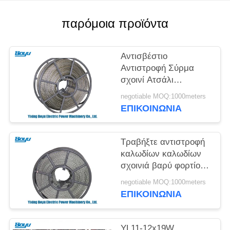
SITEMAP
παρόμοια προϊόντα
PRIVACY
POLICY
Αντισβέστιο
Αντιστροφή Σύρμα
σχοινί Ατσάλι
Αδιάβροχο
negotiable MOQ:1000meters
ΕΠΙΚΟΙΝΩΝΊΑ
Τραβήξτε αντιστροφή
καλωδίων καλωδίων
σχοινιά βαρύ φορτίο
πλεγμένο χάλυβα
negotiable MOQ:1000meters
καλωδίων
ΕΠΙΚΟΙΝΩΝΊΑ
YL11-12x19W