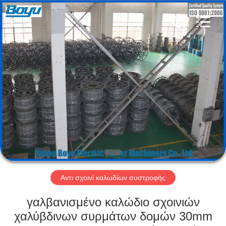
-
2026
Yixing
Boyu
Electric
Power
Machinery
Co.,LTD.
ΣΠΊΤΙ
All
Rights
Reserved.
ΠΡΟΪΌΝΤΑ
ΠΕΡΊΠΟΥ
ΕΜΕΊΣ
ΓΎΡΟΣ
ΕΡΓΟΣΤΑΣΊΩΝ
Αντι σχοινί καλωδίων συστροφής
γαλβανισμένο καλώδιο σχοινιών
ΠΟΙΟΤΙΚΌΣ
χαλύβδινων συρμάτων δομών 30mm