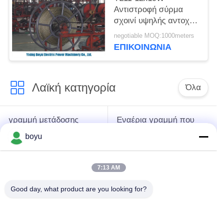
Αντιστροφή σύρμα
σχοινί υψηλής αντοχής
χάλυβα πλεγμένο
negotiable MOQ:1000meters
ΕΠΙΚΟΙΝΩΝΊΑ
Λαϊκή κατηγορία
Όλα
γραμμή μετάδοσης
Εναέρια γραμμή που
που δένει με σπάγγο
δένει με σπάγγο τον
boyu
τον εξοπλισμό
εξοπλισμό
7:13 AM
ένταση που δένει με
Αντι σχοινί καλωδίων
σπάγγο τον
συστροφής
Good day, what product are you looking for?
εξοπλισμό