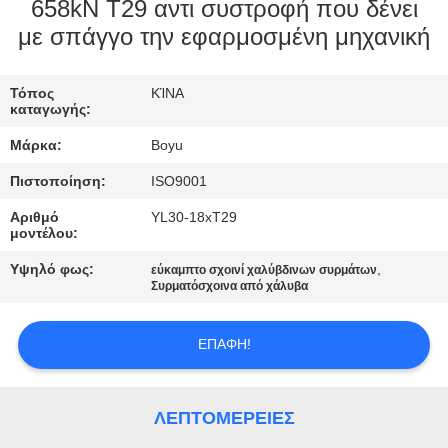
ΈΛΕΓΧΟΣ
658kN T29 αντι συστροφή που δένει
με σπάγγο την εφαρμοσμένη μηχανική
ΜΑΣ
Τόπος
ΚΊΝΑ
ΕΛΆΤΕ
καταγωγής:
ΣΕ
Μάρκα:
Boyu
ΕΠΑΦΉ
Πιστοποίηση:
ISO9001
ΜΕ
Αριθμό
YL30-18xT29
μοντέλου:
ΕΙΔΉΣΕΙΣ
Υψηλό φως:
,
εύκαμπτο σχοινί χαλύβδινων συρμάτων
Συρματόσχοινα από χάλυβα
ΖΗΤΉΣΤΕ
ΕΠΑΦΉ!
ΈΝΑ
ΑΠΌΣΠΑΣΜΑ
ΛΕΠΤΟΜΈΡΕΙΕΣ